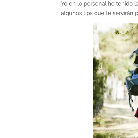
Yo en lo personal he tenido l
l
algunos tips que te servirán 
e
c
t
u
r
a
d
e
l
a
e
n
t
r
a