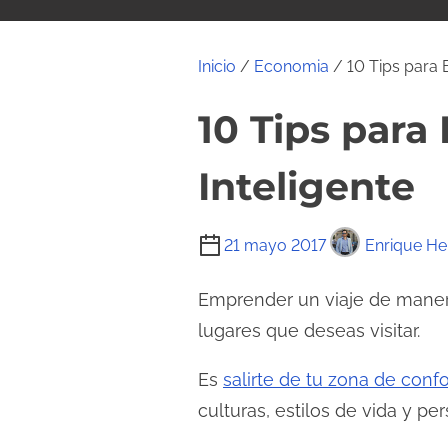
i
d
o
Inicio
/
Economia
/ 10 Tips para 
10 Tips par
Inteligente
T
21 mayo 2017
Enrique H
i
e
Emprender un viaje de manera 
m
lugares que deseas visitar.
p
Es
salirte de tu zona de confo
o
d
culturas, estilos de vida y p
e