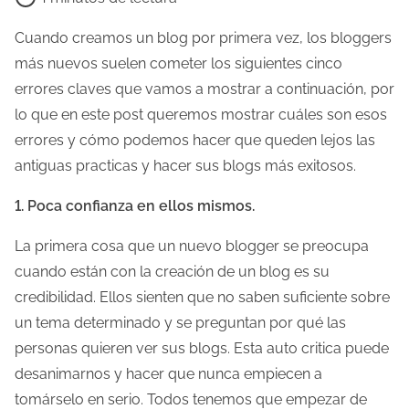
e
m
Cuando creamos un blog por primera vez, los bloggers
p
más nuevos suelen cometer los siguientes cinco
o
errores claves que vamos a mostrar a continuación, por
d
lo que en este post queremos mostrar cuáles son esos
e
errores y cómo podemos hacer que queden lejos las
l
antiguas practicas y hacer sus blogs más exitosos.
e
1. Poca confianza en ellos mismos.
c
t
La primera cosa que un nuevo blogger se preocupa
u
cuando están con la creación de un blog es su
r
credibilidad. Ellos sienten que no saben suficiente sobre
a
un tema determinado y se preguntan por qué las
d
personas quieren ver sus blogs. Esta auto critica puede
e
desanimarnos y hacer que nunca empiecen a
l
tomárselo en serio. Todos tenemos que empezar de