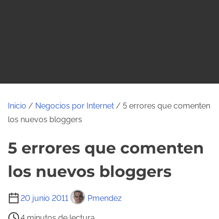
o
Inicio
/
Negocios por Internet
/ 5 errores que comenten
los nuevos bloggers
5 errores que comenten
los nuevos bloggers
T
20 junio 2011
Pmendez
i
4 minutos de lectura