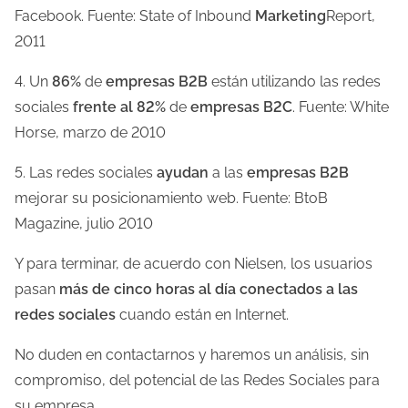
Facebook. Fuente: State of Inbound
Marketing
Report,
d
2011
e
l
4. Un
86%
de
empresas B2B
están utilizando las redes
a
sociales
frente al 82%
de
empresas B2C
. Fuente: White
e
Horse, marzo de 2010
n
t
5. Las redes sociales
ayudan
a las
empresas B2B
r
mejorar su posicionamiento web. Fuente: BtoB
a
Magazine, julio 2010
d
Y para terminar, de acuerdo con Nielsen, los usuarios
a
pasan
más de cinco horas al día conectados a las
redes sociales
cuando están en Internet.
No duden en contactarnos y haremos un análisis, sin
compromiso, del potencial de las Redes Sociales para
su empresa.