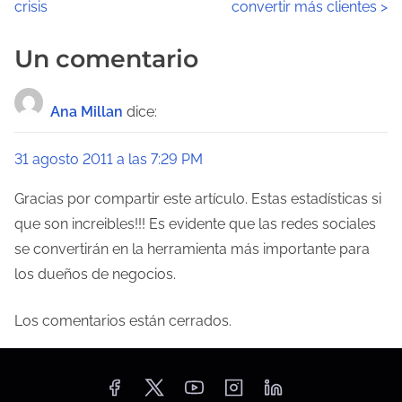
crisis
convertir más clientes
>
a
v
Un comentario
e
Ana Millan
dice:
g
a
31 agosto 2011 a las 7:29 PM
c
Gracias por compartir este artículo. Estas estadísticas si
que son increibles!!! Es evidente que las redes sociales
i
se convertirán en la herramienta más importante para
ó
los dueños de negocios.
n
Los comentarios están cerrados.
d
e