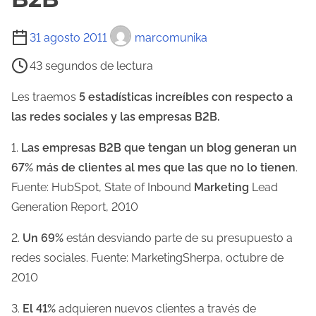
T
31 agosto 2011
marcomunika
i
43 segundos de lectura
e
m
Les traemos
5 estadísticas increíbles con respecto a
p
las redes sociales y las empresas B2B.
o
1.
Las empresas B2B que tengan un blog generan un
d
67% más de clientes al mes que las que no lo tienen
.
e
Fuente: HubSpot, State of Inbound
Marketing
Lead
l
Generation Report, 2010
e
c
2.
Un 69%
están desviando parte de su presupuesto a
t
redes sociales. Fuente: MarketingSherpa, octubre de
u
2010
r
3.
El 41%
adquieren nuevos clientes a través de
a