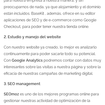
para nuestra empresa a nuestra manera, y sin
d
preocuparnos de nada, ya que alojamiento y el dominio
e
están incluidos. BaseKit , además, ofrece en su editor
l
aplicaciones de SEO y de e-commerce como Google
a
Checkout, para poder tener nuestra tienda online.
e
2. Estudio y manejo del website
n
t
Con nuestro website ya creado, lo mejor es analizarlo
r
continuamente para poder sacarle todo su potencial.
a
Con
Google Analytics
podremos contar con datos muy
d
interesantes sobre las visitas a nuestra página y sobre la
a
eficacia de nuestras campañas de marketing digital.
3. SEO management
SEOmoz
es uno de los mejores programas online para
gestionar nuestras actividad de optimización de la