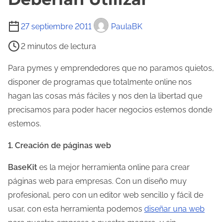
T
27 septiembre 2011
PaulaBK
i
2 minutos de lectura
e
m
Para pymes y emprendedores que no paramos quietos,
p
disponer de programas que totalmente online nos
o
hagan las cosas más fáciles y nos den la libertad que
d
precisamos para poder hacer negocios estemos donde
e
estemos.
l
1. Creación de páginas web
e
c
BaseKit
es la mejor herramienta online para crear
t
páginas web para empresas. Con un diseño muy
u
profesional, pero con un editor web sencillo y fácil de
r
usar, con esta herramienta podemos
diseñar una web
a