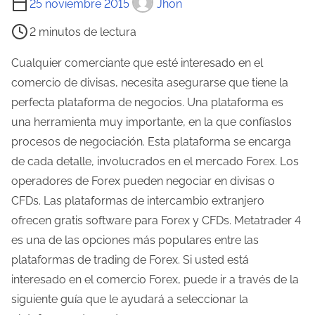
25 noviembre 2015
Jhon
i
2 minutos de lectura
e
m
Cualquier comerciante que esté interesado en el
p
comercio de divisas, necesita asegurarse que tiene la
o
perfecta plataforma de negocios. Una plataforma es
d
una herramienta muy importante, en la que confíaslos
e
procesos de negociación. Esta plataforma se encarga
l
de cada detalle, involucrados en el mercado Forex. Los
e
operadores de Forex pueden negociar en divisas o
c
CFDs. Las plataformas de intercambio extranjero
t
ofrecen gratis software para Forex y CFDs. Metatrader 4
u
es una de las opciones más populares entre las
r
plataformas de trading de Forex. Si usted está
a
interesado en el comercio Forex, puede ir a través de la
d
siguiente guía que le ayudará a seleccionar la
e