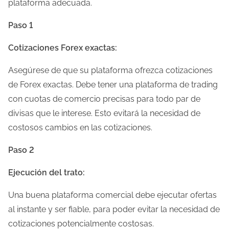
plataforma adecuada.
l
Paso 1
a
e
Cotizaciones Forex exactas:
n
Asegúrese de que su plataforma ofrezca cotizaciones
t
de Forex exactas. Debe tener una plataforma de trading
r
con cuotas de comercio precisas para todo par de
a
divisas que le interese. Esto evitará la necesidad de
d
costosos cambios en las cotizaciones.
a
Paso 2
Ejecución del trato:
Una buena plataforma comercial debe ejecutar ofertas
al instante y ser fiable, para poder evitar la necesidad de
cotizaciones potencialmente costosas.