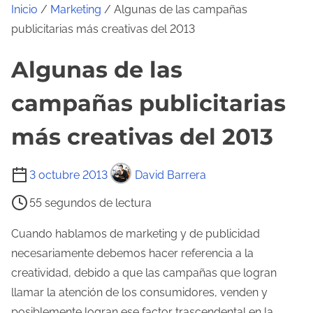
Inicio
/
Marketing
/ Algunas de las campañas
publicitarias más creativas del 2013
Algunas de las
campañas publicitarias
más creativas del 2013
T
3 octubre 2013
David Barrera
i
55 segundos de lectura
e
m
Cuando hablamos de marketing y de publicidad
p
necesariamente debemos hacer referencia a la
o
creatividad, debido a que las campañas que logran
d
llamar la atención de los consumidores, venden y
e
posiblemente logran ese factor trascendental en la