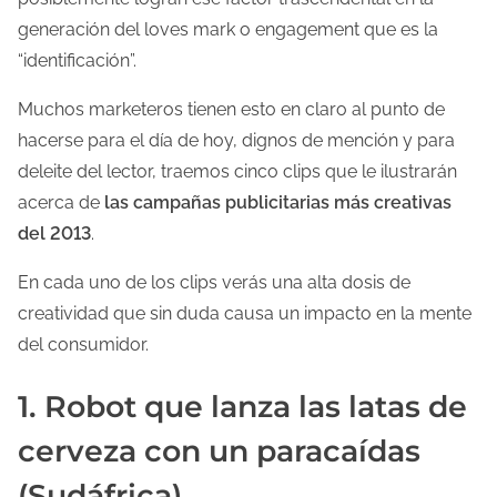
l
generación del loves mark o engagement que es la
e
“identificación”.
c
Muchos marketeros tienen esto en claro al punto de
t
hacerse para el día de hoy, dignos de mención y para
u
deleite del lector, traemos cinco clips que le ilustrarán
r
acerca de
las campañas publicitarias más creativas
a
del 2013
.
d
e
En cada uno de los clips verás una alta dosis de
l
creatividad que sin duda causa un impacto en la mente
a
del consumidor.
e
n
1. Robot que lanza las latas de
t
cerveza con un paracaídas
r
(Sudáfrica)
a