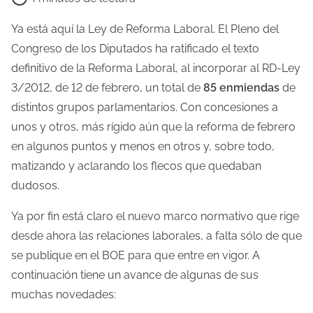
e
m
Ya está aquí la Ley de Reforma Laboral. El Pleno del
p
Congreso de los Diputados ha ratificado el texto
o
definitivo de la Reforma Laboral, al incorporar al RD-Ley
d
3/2012, de 12 de febrero, un total de
85 enmiendas
de
e
distintos grupos parlamentarios. Con concesiones a
l
unos y otros, más rígido aún que la reforma de febrero
e
en algunos puntos y menos en otros y, sobre todo,
c
matizando y aclarando los flecos que quedaban
t
dudosos.
u
Ya por fin está claro el nuevo marco normativo que rige
r
desde ahora las relaciones laborales, a falta sólo de que
a
se publique en el BOE para que entre en vigor. A
d
continuación tiene un avance de algunas de sus
e
muchas novedades:
l