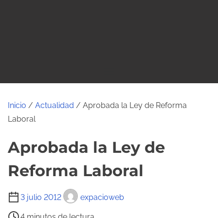
o
Inicio
/
Actualidad
/ Aprobada la Ley de Reforma
Laboral
Aprobada la Ley de
Reforma Laboral
T
3 julio 2012
expacioweb
i
4 minutos de lectura