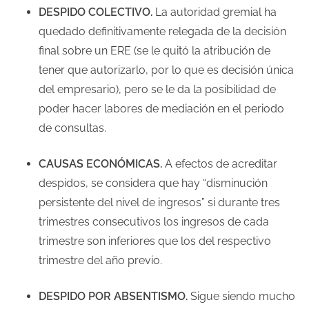
a
DESPIDO COLECTIVO.
La autoridad gremial ha
e
quedado definitivamente relegada de la decisión
n
final sobre un ERE (se le quitó la atribución de
t
tener que autorizarlo, por lo que es decisión única
r
del empresario), pero se le da la posibilidad de
a
poder hacer labores de mediación en el periodo
d
de consultas.
a
CAUSAS ECONÓMICAS.
A efectos de acreditar
despidos, se considera que hay “disminución
persistente del nivel de ingresos” si durante tres
trimestres consecutivos los ingresos de cada
trimestre son inferiores que los del respectivo
trimestre del año previo.
DESPIDO POR ABSENTISMO.
Sigue siendo mucho