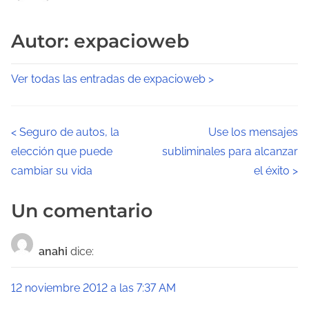
Autor: expacioweb
Ver todas las entradas de expacioweb >
N
<
Seguro de autos, la
Use los mensajes
elección que puede
subliminales para alcanzar
a
cambiar su vida
el éxito
>
v
Un comentario
e
g
anahi
dice:
a
12 noviembre 2012 a las 7:37 AM
c