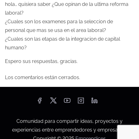
hola… quisiera saber ¿Que opinan de la ultima reforma
i
laboral?
ó
¿Cuales son los examenes para la seleccion de
personal que mas se usa en el area laboral?
n
¿Cuales son las etapas de la integracion de capital
d
humano?
e
Espero sus respuestas, gracias.
e
Los comentarios están cerrados.
n
t
r
a
Comunidad para compartir ideas, proyectos y
experiencias entre emprendedores y empresarios.
d
Copyright © 2025
Emprendices