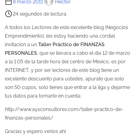
8 marzo 2011
Hector
i
24 segundos de lectura
e
m
A todos los Lectores de este excelente blog (Negocios
p
Emprendimiento), les estoy haciendo una cordial
o
invitacion a un
Taller Práctico de FINANZAS
d
PERSONALES
, que se llevara a cabo el dia 12 de marzo
e
a la 1:05 de la tarde hora del centro de México, es por
l
INTERNET, y por ser lectores de este blog tiene un
e
excelente descuento para ustedes, apurate que solo
c
son 50 cupos, solo tienes que entrar a la liga y dejarme
t
tus datos para tomarte en cuenta:
u
http://www.aysconsultores.com/taller-practico-de-
r
finanzas-personales/
a
d
Gracias y espero verlos ahi
e