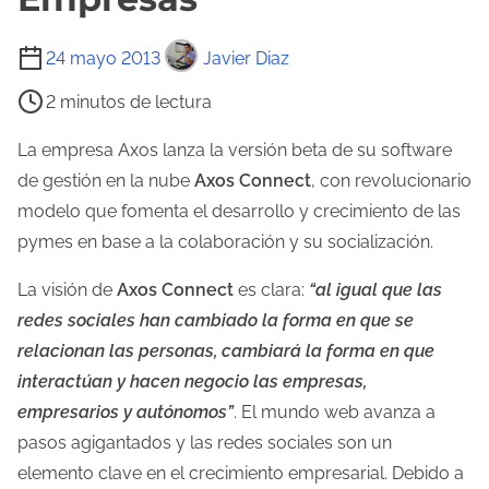
T
24 mayo 2013
Javier Diaz
i
2 minutos de lectura
e
m
La empresa Axos lanza la versión beta de su software
p
de gestión en la nube
Axos Connect
, con revolucionario
o
modelo que fomenta el desarrollo y crecimiento de las
d
pymes en base a la colaboración y su socialización.
e
La visión de
Axos Connect
es clara:
“al igual que las
l
redes sociales han cambiado la forma en que se
e
relacionan las personas, cambiará la forma en que
c
interactúan y hacen negocio las empresas,
t
empresarios y autónomos”
. El mundo web avanza a
u
pasos agigantados y las redes sociales son un
r
elemento clave en el crecimiento empresarial. Debido a
a