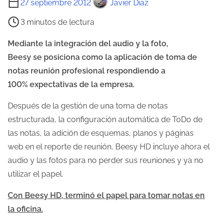
27 septiembre 2012
Javier Diaz
i
3 minutos de lectura
e
m
Mediante la integración del audio y la foto,
p
Beesy se posiciona como la aplicación de toma de
o
notas reunión profesional respondiendo a
d
100% expectativas de la empresa.
e
Después de la gestión de una toma de notas
l
estructurada, la configuración automática de ToDo de
e
las notas, la adición de esquemas, planos y páginas
c
web en el reporte de reunión, Beesy HD incluye ahora el
t
audio y las fotos para no perder sus reuniones y ya no
u
utilizar el papel.
r
a
Con Beesy HD, terminó el papel para tomar notas en
d
la oficina.
e