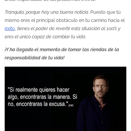
a
e
Tranquilo, porque hay una buena noticia.
Puesto que tú
n
mismo eres el principal obstáculo en tu camino hacia el
t
éxito
,
tienes el poder de revertir esta situación al 100% y
r
eres el único capaz de cambiar tu vida
.
a
¡Y ha llegado el momento de tomar las riendas de la
d
responsabilidad de tu vida!
a