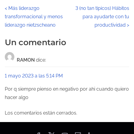
N
<
Más liderazgo
3 (no tan típicos) Hábitos
transformacional y menos
para ayudarte con tu
a
liderazgo nietzscheano
productividad
>
v
Un comentario
e
g
RAMON
dice:
a
1 mayo 2023 a las 5:14 PM
c
Por q siempre pienso en negativo por ahi cuando quiero
i
hacer algo
ó
Los comentarios están cerrados.
n
d