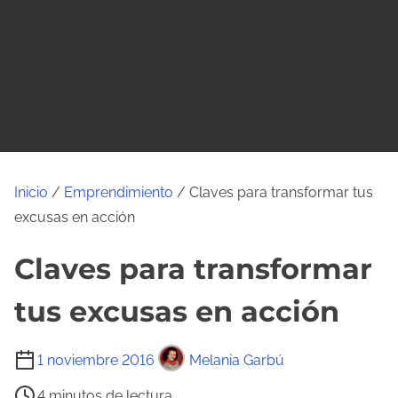
o
Inicio
/
Emprendimiento
/ Claves para transformar tus
excusas en acción
Claves para transformar
tus excusas en acción
T
1 noviembre 2016
Melania Garbú
i
4 minutos de lectura