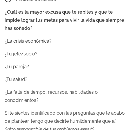
e
m
¿Cuál es la mayor excusa que te repites y que te
p
impide lograr tus metas para vivir la vida que siempre
o
has soñado?
d
¿La crisis económica?
e
l
¿Tu jefe/socio?
e
¿Tu pareja?
c
t
¿Tu salud?
u
r
¿La falta de tiempo, recursos, habilidades o
a
conocimientos?
d
Si te sientes identificado con las preguntas que te acabo
e
de plantear, tengo que decirte humildemente que
el
l
único responsable de tus problemas eres tú
.