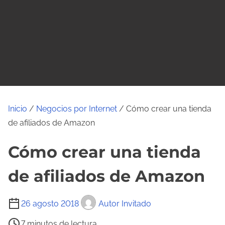
o
Inicio
/
Negocios por Internet
/ Cómo crear una tienda
de afiliados de Amazon
Cómo crear una tienda
de afiliados de Amazon
T
26 agosto 2018
Autor Invitado
i
7 minutos de lectura