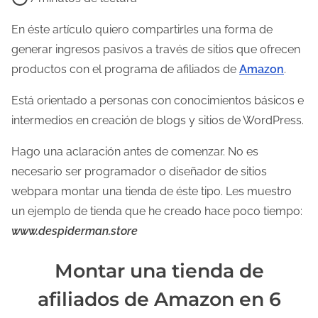
e
m
En éste artículo quiero compartirles una forma de
p
generar ingresos pasivos a través de sitios que ofrecen
o
productos con el programa de afiliados de
Amazon
.
d
Está orientado a personas con conocimientos básicos e
e
intermedios en creación de blogs y sitios de WordPress.
l
e
Hago una aclaración antes de comenzar. No es
c
necesario ser programador o diseñador de sitios
t
webpara montar una tienda de éste tipo. Les muestro
u
un ejemplo de tienda que he creado hace poco tiempo:
r
www.despiderman.store
a
d
Montar una tienda de
e
afiliados de Amazon en 6
l