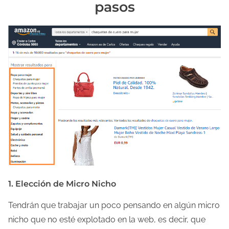
pasos
a
e
n
t
r
a
d
a
1. Elección de Micro Nicho
Tendrán que trabajar un poco pensando en algún micro
nicho que no esté explotado en la web, es decir, que