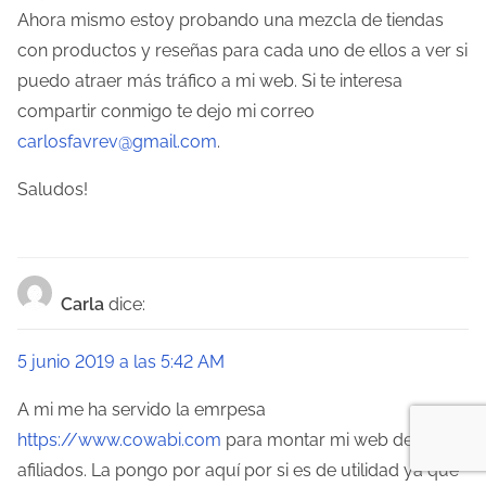
d
Ahora mismo estoy probando una mezcla de tiendas
con productos y reseñas para cada uno de ellos a ver si
a
puedo atraer más tráfico a mi web. Si te interesa
s
compartir conmigo te dejo mi correo
carlosfavrev@gmail.com
.
Saludos!
Carla
dice:
5 junio 2019 a las 5:42 AM
A mi me ha servido la emrpesa
https://www.cowabi.com
para montar mi web de
afiliados. La pongo por aquí por si es de utilidad ya que