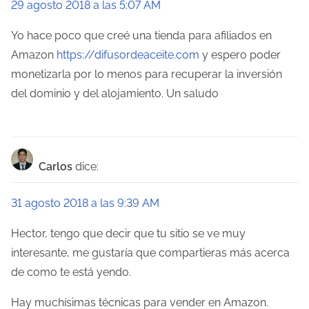
29 agosto 2018 a las 5:07 AM
c
Yo hace poco que creé una tienda para afiliados en
i
Amazon
https://difusordeaceite.com
y espero poder
ó
monetizarla por lo menos para recuperar la inversión
del dominio y del alojamiento. Un saludo
n
d
e
Carlos
dice:
e
31 agosto 2018 a las 9:39 AM
n
Hector, tengo que decir que tu sitio se ve muy
t
interesante, me gustaría que compartieras más acerca
r
de como te está yendo.
a
Hay muchísimas técnicas para vender en Amazon.