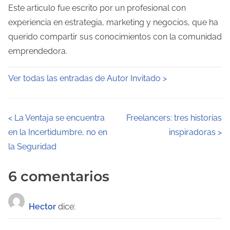
Este articulo fue escrito por un profesional con
experiencia en estrategia, marketing y negocios, que ha
querido compartir sus conocimientos con la comunidad
emprendedora.
Ver todas las entradas de Autor Invitado >
N
<
La Ventaja se encuentra
Freelancers: tres historias
en la Incertidumbre, no en
inspiradoras
>
a
la Seguridad
v
6 comentarios
e
g
Hector
dice:
a