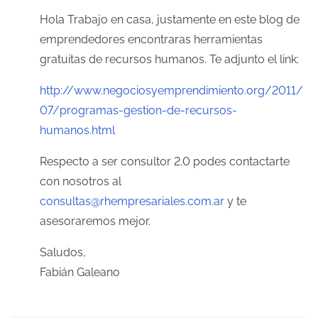
a
Hola Trabajo en casa, justamente en este blog de
emprendedores encontraras herramientas
d
gratuitas de recursos humanos. Te adjunto el link:
a
http://www.negociosyemprendimiento.org/2011/
s
07/programas-gestion-de-recursos-
humanos.html
Respecto a ser consultor 2.0 podes contactarte
con nosotros al
consultas@rhempresariales.com.ar
y te
asesoraremos mejor.
Saludos,
Fabián Galeano