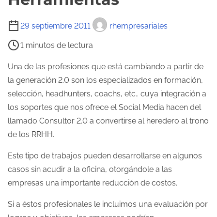
T
29 septiembre 2011
rhempresariales
i
1 minutos de lectura
e
m
Una de las profesiones que está cambiando a partir de
p
la generación 2.0 son los especializados en formación,
o
selección, headhunters, coachs, etc.. cuya integración a
d
los soportes que nos ofrece el Social Media hacen del
e
llamado Consultor 2.0 a convertirse al heredero al trono
l
de los RRHH.
e
Este tipo de trabajos pueden desarrollarse en algunos
c
casos sin acudir a la oficina, otorgándole a las
t
empresas una importante reducción de costos.
u
r
Si a éstos profesionales le incluimos una evaluación por
a