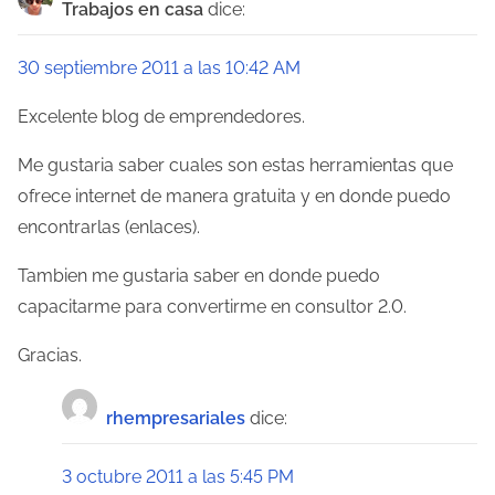
g
Trabajos en casa
dice:
a
30 septiembre 2011 a las 10:42 AM
c
Excelente blog de emprendedores.
i
Me gustaria saber cuales son estas herramientas que
ó
ofrece internet de manera gratuita y en donde puedo
n
encontrarlas (enlaces).
d
Tambien me gustaria saber en donde puedo
e
capacitarme para convertirme en consultor 2.0.
e
Gracias.
n
rhempresariales
dice:
t
3 octubre 2011 a las 5:45 PM
r