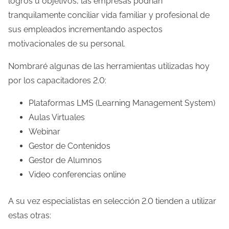
logros u objetivos, las empresas podrían
d
tranquilamente conciliar vida familiar y profesional de
e
sus empleados incrementando aspectos
l
motivacionales de su personal.
a
Nombraré algunas de las herramientas utilizadas hoy
e
por los capacitadores 2.0:
n
t
Plataformas LMS (Learning Management System)
r
Aulas Virtuales
a
Webinar
d
Gestor de Contenidos
a
Gestor de Alumnos
Video conferencias online
A su vez especialistas en selección 2.0 tienden a utilizar
estas otras: