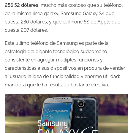
a
256.52 dólares
, mucho más costoso que su teléfono,
e
de la misma línea galaxy, Samsung Galaxy S4 que
n
cuesta 236 dólares; y que el iPhone 5S de Apple que
t
cuesta 207 dólares.
r
Este último teléfono de Samsung es parte de la
a
estrategia del gigante tecnológico sudcoreano
d
consistente en agregar múltiples funciones y
a
características a sus dispositivos en procura de vender
al usuario la idea de funcionalidad y enorme utilidad;
maniobra que le ha resultado bastante efectiva.