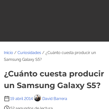
o
Inicio
/
Curiosidades
/ ¿Cuánto cuesta producir un
Samsung Galaxy S5?
¿Cuánto cuesta producir
un Samsung Galaxy S5?
T
19 abril 2014
David Barrera
i
52 segundos de lectura