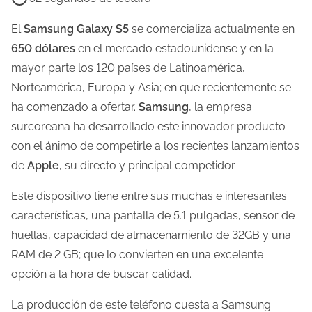
e
m
El
Samsung Galaxy S5
se comercializa actualmente en
p
650 dólares
en el mercado estadounidense y en la
o
mayor parte los 120 países de Latinoamérica,
d
Norteamérica, Europa y Asia; en que recientemente se
e
ha comenzado a ofertar.
Samsung
, la empresa
l
surcoreana ha desarrollado este innovador producto
e
con el ánimo de competirle a los recientes lanzamientos
c
de
Apple
, su directo y principal competidor.
t
Este dispositivo tiene entre sus muchas e interesantes
u
características, una pantalla de 5.1 pulgadas, sensor de
r
huellas, capacidad de almacenamiento de 32GB y una
a
RAM de 2 GB; que lo convierten en una excelente
d
opción a la hora de buscar calidad.
e
l
La producción de este teléfono cuesta a Samsung