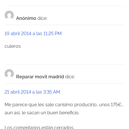
i
ó
Anónimo
dice:
n
19 abril 2014 a las 11:25 PM
d
culeros
e
e
n
Reparar movil madrid
dice:
t
21 abril 2014 a las 3:35 AM
r
Me parece que les sale carísimo producirlo, unos 175€…
a
aun así, le sacan un buen beneficio.
d
Los comentarios están cerrados.