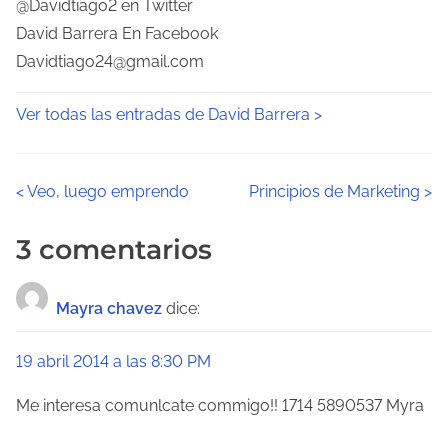
@Davidtiago2 en Twitter
David Barrera En Facebook
Davidtiago24@gmail.com
Ver todas las entradas de David Barrera >
N
<
Veo, luego emprendo
Principios de Marketing
>
a
3 comentarios
v
Mayra chavez
dice:
e
g
19 abril 2014 a las 8:30 PM
a
Me interesa comunlcate commigo!! 1714 5890537 Myra
c