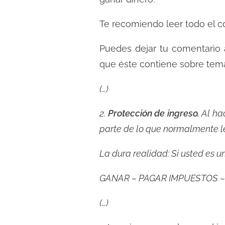
c
t
Te recomiendo leer todo el c
u
Puedes dejar tu comentario 
r
a
que éste contiene sobre tem
d
(…)
e
l
2.
Protección de ingreso.
Al ha
a
parte de lo que normalmente le
e
n
La dura realidad: Si usted es u
t
r
GANAR – PAGAR IMPUESTOS 
a
(…)
d
a