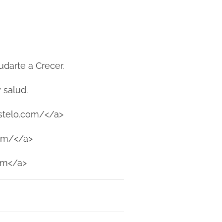
udarte a Crecer.
 salud.
stelo.com/</a>
com/</a>
om</a>