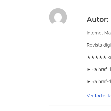
Autor:
Internet Ma
Revista dig
★★★★★ <a h
► <a href="
► <a href=
Ver todas l