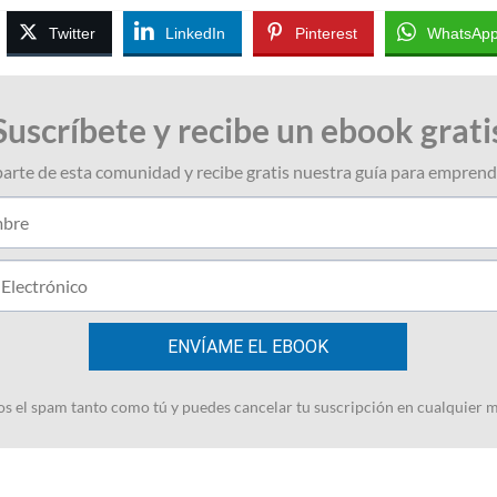
Twitter
LinkedIn
Pinterest
WhatsAp