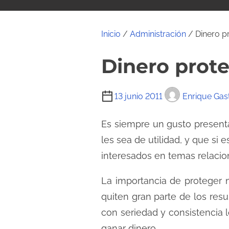
i
d
o
Inicio
/
Administración
/ Dinero pr
Dinero prote
T
13 junio 2011
Enrique Gas
i
e
Es siempre un gusto present
m
les sea de utilidad, y que si
p
interesados en temas relacio
o
d
La importancia de proteger 
e
quiten gran parte de los res
l
con seriedad y consistencia
e
ganar dinero.