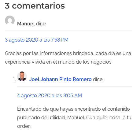
3 comentarios
e
g
Manuel
dice:
a
3 agosto 2020 a las 7:58 PM
c
Gracias por las informaciones brindada, cada día es una
i
experiencia vivida en el mundo de los negocios.
ó
Joel Johann Pinto Romero
dice:
n
d
4 agosto 2020 a las 8:05 AM
e
Encantado de que hayas encontrado el contenido
e
publicado de utilidad, Manuel. Cualquier cosa, a tu
orden.
n