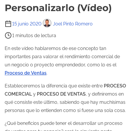
Personalizarlo (Vídeo)
T
15 junio 2020
Joel Pinto Romero
i
1 minutos de lectura
e
m
En este vídeo hablaremos de ese concepto tan
p
importantes para valorar el rendimiento comercial de
o
un negocio o proyecto emprendedor, como lo es el
d
Proceso de Ventas
.
e
Estableceremos la diferencia que existe entre
PROCESO
l
COMERCIAL
y
PROCESO DE VENTAS
, y definiremos en
e
qué consiste este último, sabiendo que hay muchísimas
c
personas que lo entienden como si fuese una sola cosa.
t
u
¿Qué beneficios puede tener el desarrollar un proceso
r