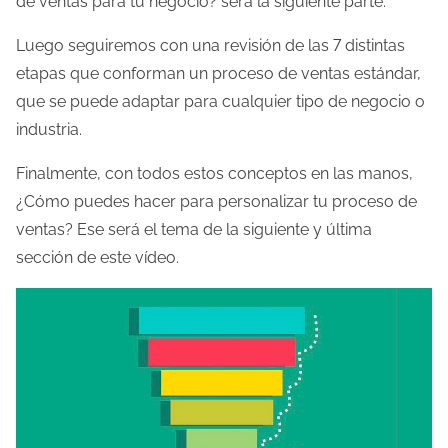
de ventas para tu negocio? será la siguiente parte.
a
Luego seguiremos con una revisión de las 7 distintas
d
etapas que conforman un proceso de ventas estándar,
e
que se puede adaptar para cualquier tipo de negocio o
l
industria.
a
e
Finalmente, con todos estos conceptos en las manos,
n
¿Cómo puedes hacer para personalizar tu proceso de
t
ventas? Ese será el tema de la siguiente y última
r
sección de este vídeo.
a
d
a