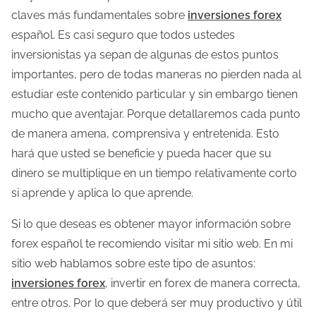
o
claves más fundamentales sobre
inversiones forex
d
español. Es casi seguro que todos ustedes
e
inversionistas ya sepan de algunas de estos puntos
l
importantes, pero de todas maneras no pierden nada al
e
estudiar este contenido particular y sin embargo tienen
c
mucho que aventajar. Porque detallaremos cada punto
t
de manera amena, comprensiva y entretenida. Esto
u
hará que usted se beneficie y pueda hacer que su
r
dinero se multiplique en un tiempo relativamente corto
a
si aprende y aplica lo que aprende.
d
Si lo que deseas es obtener mayor información sobre
e
forex español te recomiendo visitar mi sitio web. En mi
l
sitio web hablamos sobre este tipo de asuntos:
a
inversiones forex
, invertir en forex de manera correcta,
e
entre otros. Por lo que deberá ser muy productivo y útil
n