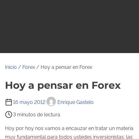
o
Inicio
/
Forex
/ Hoy a pensar en Forex
Hoy a pensar en Forex
T
16 mayo 2012
Enrique Gastelo
i
3 minutos de lectura
e
m
Hoy por hoy nos vamos a encauzar en tratar un materia
p
muy fundamental para todos ustedes inversionistas: las