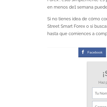
c
en menos de1 semana puedes p
t
u
Si no tienes idea de cómo co
r
Street Smart Forex o si busc
a
hasta que comiences a compr
d
e
l
Facebook
a
e
n
t
r
a
d
a