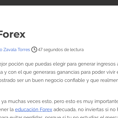
Forex
o Zavala Torres
47 segundos de lectura
mejor poción que puedas elegir para generar ingresos
ta y con el que generaras ganancias para poder viv
strado ser un buen negocio confiable y que realme
ya muchas veces esto, pero esto es muy importante
ener la
educación Forex
adecuada, no inviertas si no
para evitar perdidas, porque si tu no estudias el me