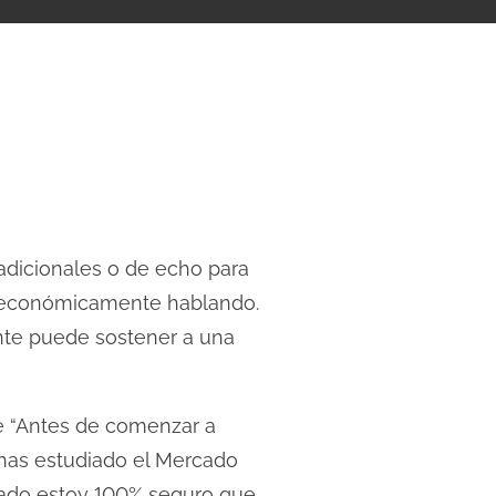
 adicionales o de echo para
ir económicamente hablando.
nte puede sostener a una
 “Antes de comenzar a
 has estudiado el Mercado
rcado estoy 100% seguro que