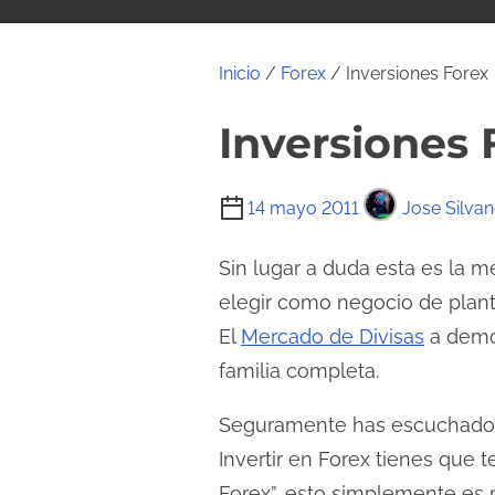
i
d
o
Inicio
/
Forex
/ Inversiones Forex
Inversiones 
T
14 mayo 2011
Jose Silvan
i
e
Sin lugar a duda esta es la 
m
elegir como negocio de plan
p
El
Mercado de Divisas
a demo
o
familia completa.
d
e
Seguramente has escuchado 
l
Invertir en Forex tienes que t
e
Forex”, esto simplemente es 