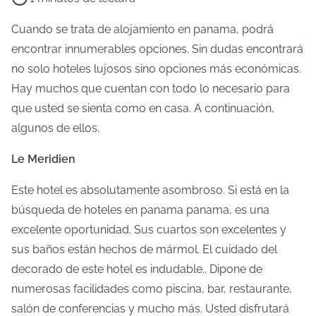
e
m
Cuando se trata de alojamiento en panama, podrá
p
encontrar innumerables opciones. Sin dudas encontrará
o
no solo hoteles lujosos sino opciones más económicas.
d
Hay muchos que cuentan con todo lo necesario para
e
que usted se sienta como en casa. A continuación,
l
algunos de ellos.
e
Le Meridien
c
t
Este hotel es absolutamente asombroso. Si está en la
u
búsqueda de hoteles en panama panama, es una
r
excelente oportunidad. Sus cuartos son excelentes y
a
sus baños están hechos de mármol. El cuidado del
d
decorado de este hotel es indudable.. Dipone de
e
numerosas facilidades como piscina, bar, restaurante,
l
salón de conferencias y mucho más. Usted disfrutará