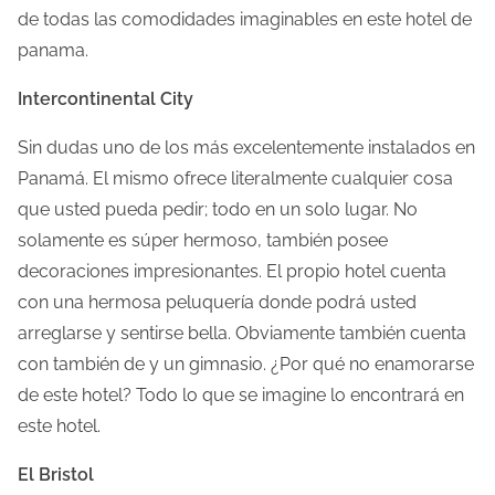
a
de todas las comodidades imaginables en este hotel de
e
panama.
n
Intercontinental City
t
r
Sin dudas uno de los más excelentemente instalados en
a
Panamá. El mismo ofrece literalmente cualquier cosa
d
que usted pueda pedir; todo en un solo lugar. No
a
solamente es súper hermoso, también posee
decoraciones impresionantes. El propio hotel cuenta
con una hermosa peluquería donde podrá usted
arreglarse y sentirse bella. Obviamente también cuenta
con también de y un gimnasio. ¿Por qué no enamorarse
de este hotel? Todo lo que se imagine lo encontrará en
este hotel.
El Bristol