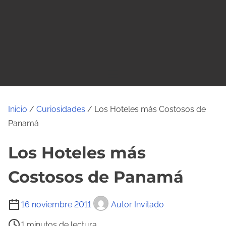
o
Inicio
/
Curiosidades
/ Los Hoteles más Costosos de
Panamá
Los Hoteles más
Costosos de Panamá
T
16 noviembre 2011
Autor Invitado
i
1 minutos de lectura