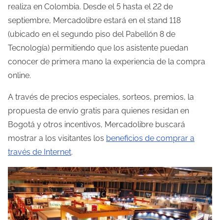
realiza en Colombia. Desde el 5 hasta el 22 de
d
septiembre, Mercadolibre estará en el stand 118
e
(ubicado en el segundo piso del Pabellón 8 de
l
Tecnología) permitiendo que los asistente puedan
a
conocer de primera mano la experiencia de la compra
e
online.
n
t
A través de precios especiales, sorteos, premios, la
r
propuesta de envío gratis para quienes residan en
a
Bogotá y otros incentivos, Mercadolibre buscará
d
mostrar a los visitantes los
beneficios de comprar a
a
través de Internet
.