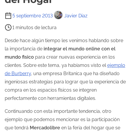
T
5 septiembre 2013
Javier Diaz
i
1 minutos de lectura
e
m
Desde hace algún tiempo les venimos hablando sobre
p
la importancia de
integrar el mundo online con el
o
mundo fisico
para crear nuevas experiencia en los
d
clientes. Sobre este tema, ya habíamos visto el
ejemplo
e
de Burberry
, una empresa Britanica que ha diseñado
l
ingeniosas estrategias para lograr que la experiencia de
e
compra en los espacios físicos se integren
c
perfectamente con herramientas digitales.
t
Continuando con esta importante tendencia, otro
u
ejemplo que podemos mencionar es la participación
r
que tendrá
Mercadolibre
en la feria del hogar que se
a