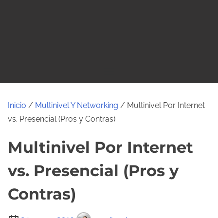
o
Inicio
/
Multinivel Y Networking
/ Multinivel Por Internet
vs. Presencial (Pros y Contras)
Multinivel Por Internet
vs. Presencial (Pros y
Contras)
T