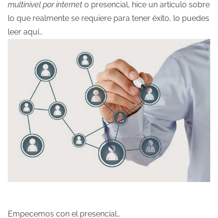
multinivel por internet
o presencial, hice un artículo sobre
l
lo que realmente se requiere para tener éxito, lo puedes
a
leer aquí…
e
n
t
r
a
d
a
Empecemos con el presencial…