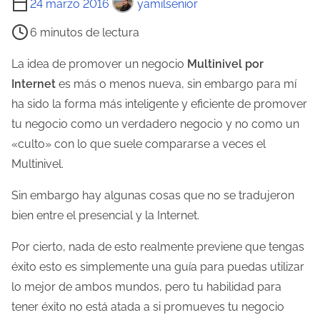
24 marzo 2016
yamilsenior
i
6 minutos de lectura
e
m
La idea de promover un negocio
Multinivel por
p
Internet
es más o menos nueva, sin embargo para mí
o
ha sido la forma más inteligente y eficiente de promover
d
tu negocio como un verdadero negocio y no como un
e
«culto» con lo que suele compararse a veces el
l
Multinivel.
e
Sin embargo hay algunas cosas que no se tradujeron
c
bien entre el presencial y la Internet.
t
u
Por cierto, nada de esto realmente previene que tengas
r
éxito esto es simplemente una guía para puedas utilizar
a
lo mejor de ambos mundos, pero tu habilidad para
d
tener éxito no está atada a si promueves tu negocio
e