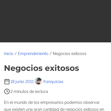
o
Inicio
/
Emprendimiento
/ Negocios exitosos
Negocios exitosos
T
18 junio 2011
franquicias
i
2 minutos de lectura
e
m
En el mundo de los empresarios podemos observar
p
que existen una gran cantidad de negocios exitosos en