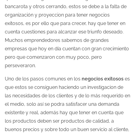
o
bancarota y otros cerrando, estos se debe a la falta de
d
organización y proyeccion para tener negocios
e
exitosos, es por ello que para crecer, hay que tener en
l
cuenta cuestiones para alcanzar ese triunfo deseado.
e
Muchos emprendedores sabemos de grandes
c
empresas que hoy en día cuentan con gran crecimiento
t
pero que comenzaron con muy poco, pero
u
perseveraron.
r
Uno de los pasos comunes en los
negocios exitosos
es
a
que estos se consiguen haciendo un investigacion de
d
las necesidades de los clientes y de lo más requerido en
e
el medio, solo así se podra satisfacer una demanda
l
existente y real, además hay que tener en cuenta que
a
los productos deben ser productos de calidad, a
e
buenos precios y sobre todo un buen servicio al cliente,
n