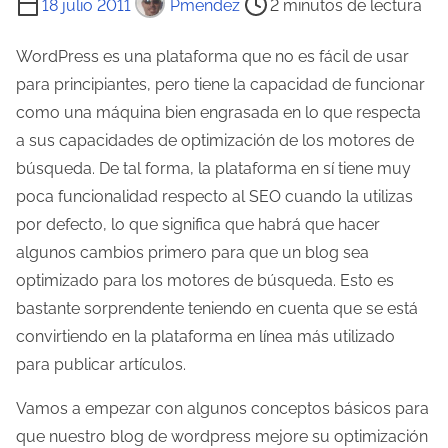
18 julio 2011
Pmendez
2 minutos de lectura
i
e
WordPress es una plataforma que no es fácil de usar
m
para principiantes, pero tiene la capacidad de funcionar
p
como una máquina bien engrasada en lo que respecta
o
a sus capacidades de optimización de los motores de
d
búsqueda. De tal forma, la plataforma en sí tiene muy
e
poca funcionalidad respecto al SEO cuando la utilizas
l
por defecto, lo que significa que habrá que hacer
e
algunos cambios primero para que un blog sea
c
optimizado para los motores de búsqueda. Esto es
t
bastante sorprendente teniendo en cuenta que se está
u
convirtiendo en la plataforma en línea más utilizado
r
para publicar artículos.
a
Vamos a empezar con algunos conceptos básicos para
d
que nuestro blog de wordpress mejore su optimización
e