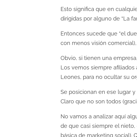
l
Esto significa que en cualqu
e
dirigidas por alguno de “La fam
c
t
Entonces sucede que “el dueñ
u
con menos visión comercial),
r
a
Obvio, si tienen una empresa,
d
Los vemos siempre afiliados 
e
Leones, para no ocultar su o
l
a
Se posicionan en ese lugar y 
e
Claro que no son todos (grac
n
t
No vamos a analizar aquí algu
r
de que casi siempre el nieto,
a
básica de marketing social).