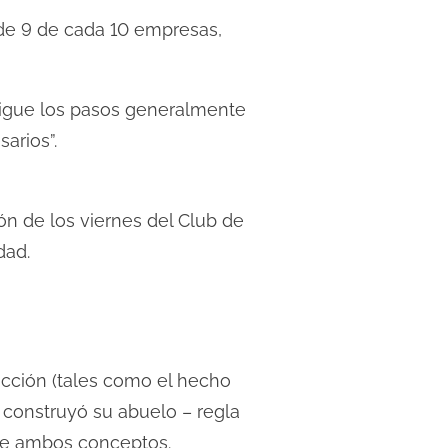
 de 9 de cada 10 empresas,
sigue los pasos generalmente
arios”.
n de los viernes del Club de
dad.
acción (tales como el hecho
o construyó su abuelo – regla
tre ambos conceptos.