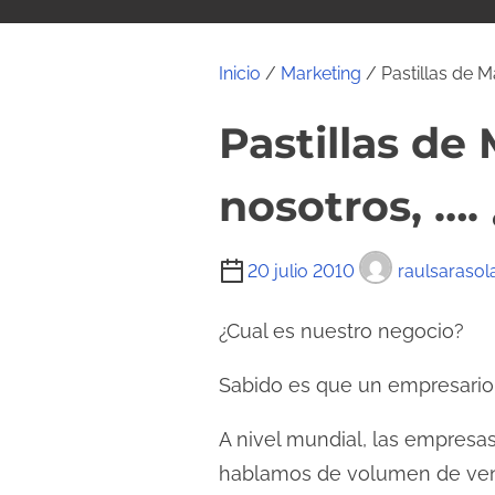
i
d
o
Inicio
/
Marketing
/ Pastillas de 
Pastillas de
nosotros, …
T
20 julio 2010
raulsarasol
i
e
¿Cual es nuestro negocio?
m
Sabido es que un empresario
p
o
A nivel mundial, las empresa
d
hablamos de volumen de vent
e