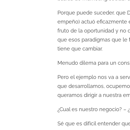
d
Porque puede suceder, que D
a
empeño) actuó eficazmente en
fruto de la oportunidad y no 
que esos paradigmas que le fu
tiene que cambiar.
Menudo dilema para un consu
Pero el ejemplo nos va a ser
que desarrollamos, ocupemos
queramos dirigir a nuestra em
¿Cual es nuestro negocio? –
Sé que es difícil entender qu