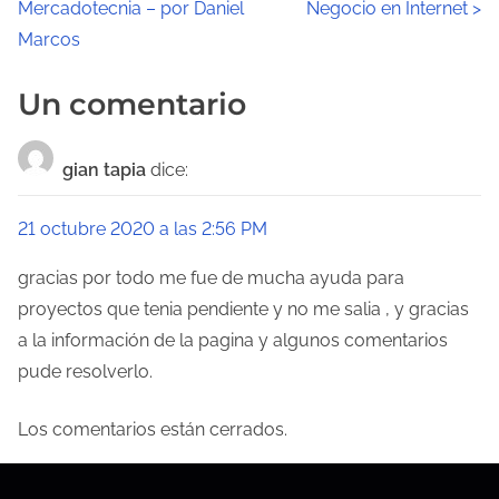
Mercadotecnia – por Daniel
Negocio en Internet
>
v
Marcos
e
Un comentario
g
a
gian tapia
dice:
c
21 octubre 2020 a las 2:56 PM
i
gracias por todo me fue de mucha ayuda para
ó
proyectos que tenia pendiente y no me salia , y gracias
a la información de la pagina y algunos comentarios
n
pude resolverlo.
d
Los comentarios están cerrados.
e
e