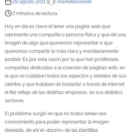
29 agosto 2011
marketerosweb
i
2 minutos de lectura
e
m
Hoy en día es clave el tener una pagina web que
p
represente una compañia o persona física y que dé una
o
imagen de algo que queremos representar o que
d
queremos compartir lo más clara y meridianamente
e
posible. Es por esta razon por la que han proliferado
l
compañías dedicadas a la creación de páginas web, en
e
la que se cuidaban todos los aspectos y detalles de sus
c
clientes y que trataban de trasladar a través de internet
t
el fiel reflejo de las distintas empresas, en sus distintos
u
sectores.
r
El problema surgió en que no todos tenían ese
a
conocimiento para poder representar la imagen
d
deseada, de ahí el «boom» de las plantillas
e