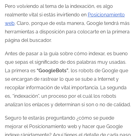
Pero volviendo al tema de la indexación, es algo
l
realmente vital si estás invirtiendo en
Posicionamiento
e
web
. Claro, porque de esta manera, Google tendrá más
c
herramientas a disposición para colocarte en la primera
t
página del buscador.
u
r
Antes de pasar a la guía sobre cómo indexar, es bueno
a
que sepas el significado de dos palabras muy usadas.
d
La primera es
“GoogleBots”
, los robots de Google que
e
se encargan de rastrear lo que se sube a Internet y
l
recopilar información de vital importancia. La segunda
a
es, “indexación”, un proceso por el cuál los robots
e
analizan los enlaces y determinan si son o no de calidad.
n
Seguro te estarás preguntando ¿cómo se puede
t
mejorar el Posicionamiento web y hacer que Google
r
indexe rápidamente? Aquí tienes el detalle de cada paso
a