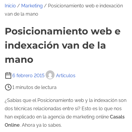
Inicio
/
Marketing
/ Posicionamiento web e indexación
van de la mano
Posicionamiento web e
indexación van de la
mano
T
6 febrero 2015
Articulos
i
1 minutos de lectura
e
m
¿Sabías que el Posicionamiento web y la indexación son
p
dos técnicas relacionadas entre sí? Esto es lo que nos
o
han explicado en la agencia de marketing online
Casals
d
Online
. Ahora ya lo sabes.
e