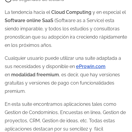
e
m
La tendencia hacia el
Cloud Computing
y en especial el
p
Software online SaaS
(Software as a Service) esta
o
siendo imparable, y todos los estudios y consultoras
d
pronostican que su adopción ira creciendo rápidamente
e
en los próximos años.
l
Cualquier usuario puede utilizar una suite adaptada a
e
sus necesidades y disponible en
eProwin.com
c
en
modalidad freemium
, es decir, que hay versiones
t
gratuitas y versiones de pago con funcionalidades
u
premium.
r
a
En esta suite encontramos aplicaciones tales como
d
Gestion de Condominios, Encuestas en linea, Gestion de
e
proyectos, CRM, Gestion de ideas, etc. Todas estas
l
aplicaciones destacan por su sencillez y fácil