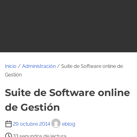
o
Inicio
/
Administración
/ Suite de Software online de
Gestión
Suite de Software online
de Gestión
T
29 octubre 2014
eblog
i
33 segundos de lectura