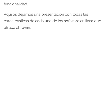
a
funcionalidad.
e
Aquí os dejamos una presentación con todas las
n
características de cada uno de los software en linea que
t
ofrece eProwin.
r
a
d
a