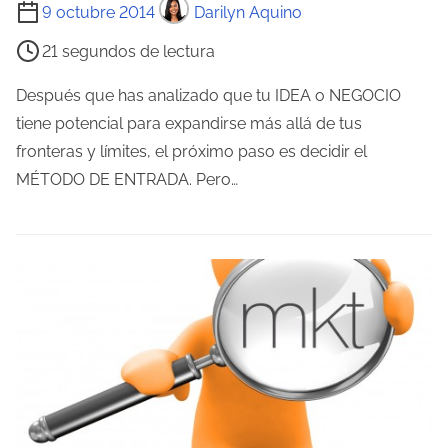
T
9 octubre 2014
Darilyn Aquino
t
i
r
21 segundos de lectura
e
a
m
Después que has analizado que tu IDEA o NEGOCIO
d
p
tiene potencial para expandirse más allá de tus
a
o
fronteras y límites, el próximo paso es decidir el
d
MÉTODO DE ENTRADA. Pero…
e
l
e
c
t
u
r
a
d