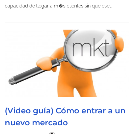
o
capacidad de llegar a m�s clientes sin que ese…
d
e
l
e
c
t
u
r
a
d
e
l
(Video guía) Cómo entrar a un
a
nuevo mercado
e
n