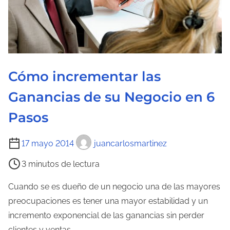
e
l
a
e
n
Cómo incrementar las
t
Ganancias de su Negocio en 6
r
a
Pasos
d
T
a
17 mayo 2014
juancarlosmartinez
i
3 minutos de lectura
e
m
Cuando se es dueño de un negocio una de las mayores
p
preocupaciones es tener una mayor estabilidad y un
o
incremento exponencial de las ganancias sin perder
d
clientes y ventas…