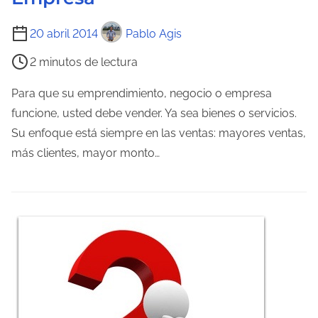
a
T
20 abril 2014
Pablo Agis
d
i
a
2 minutos de lectura
e
m
Para que su emprendimiento, negocio o empresa
p
funcione, usted debe vender. Ya sea bienes o servicios.
o
Su enfoque está siempre en las ventas: mayores ventas,
d
más clientes, mayor monto…
e
l
e
c
t
u
r
a