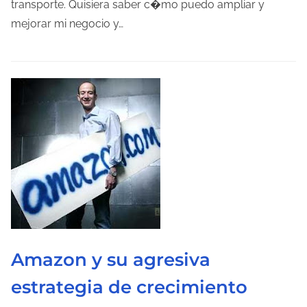
p
transporte. Quisiera saber c�mo puedo ampliar y
o
mejorar mi negocio y…
d
e
l
e
c
t
u
r
a
d
e
l
Amazon y su agresiva
a
estrategia de crecimiento
e