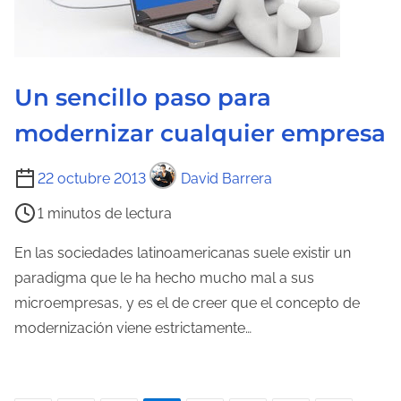
e
l
a
e
Un sencillo paso para
n
modernizar cualquier empresa
t
r
T
22 octubre 2013
David Barrera
a
i
1 minutos de lectura
d
e
a
m
En las sociedades latinoamericanas suele existir un
p
paradigma que le ha hecho mucho mal a sus
o
microempresas, y es el de creer que el concepto de
d
modernización viene estrictamente…
e
l
e