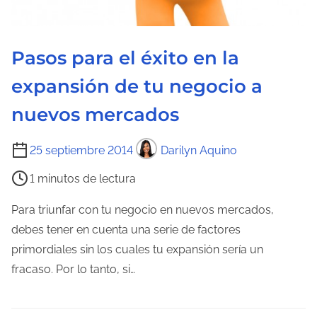
e
l
a
Pasos para el éxito en la
e
expansión de tu negocio a
n
t
nuevos mercados
r
a
T
25 septiembre 2014
Darilyn Aquino
d
i
1 minutos de lectura
a
e
m
Para triunfar con tu negocio en nuevos mercados,
p
debes tener en cuenta una serie de factores
o
primordiales sin los cuales tu expansión sería un
d
fracaso. Por lo tanto, si…
e
l