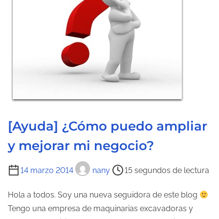
d
e
l
a
e
n
t
r
a
[Ayuda] ¿Cómo puedo ampliar
d
y mejorar mi negocio?
a
T
14 marzo 2014
nany
15 segundos de lectura
i
e
Hola a todos. Soy una nueva seguidora de este blog
m
Tengo una empresa de maquinarias excavadoras y