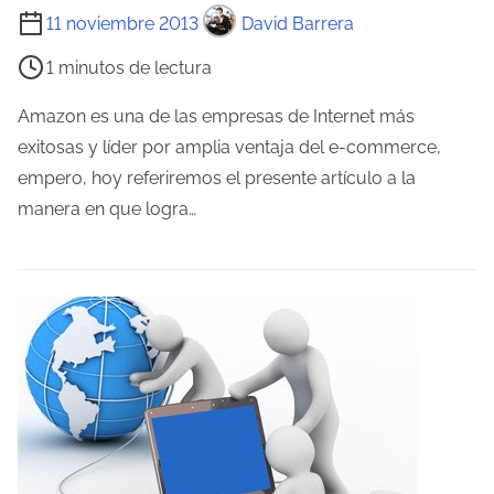
n
T
11 noviembre 2013
David Barrera
t
i
1 minutos de lectura
r
e
a
m
Amazon es una de las empresas de Internet más
d
p
exitosas y líder por amplia ventaja del e-commerce,
a
o
empero, hoy referiremos el presente artículo a la
d
manera en que logra…
e
l
e
c
t
u
r
a
d