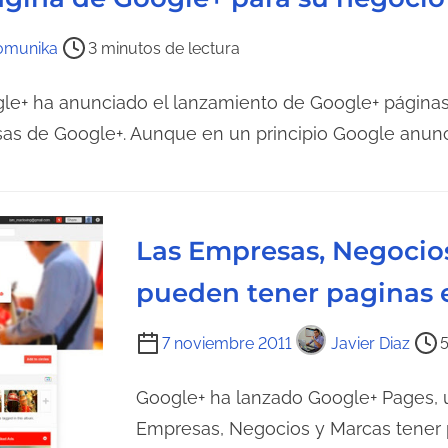
omunika
3 minutos de lectura
gle+ ha anunciado el lanzamiento de Google+ página
as de Google+. Aunque en un principio Google anun
Las Empresas, Negocio
pueden tener paginas 
T
7 noviembre 2011
Javier Diaz
5
i
e
Google+ ha lanzado Google+ Pages, u
m
Empresas, Negocios y Marcas tener p