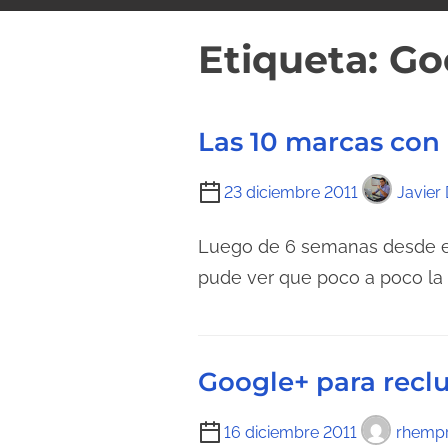
i
d
Etiqueta:
Go
o
Las 10 marcas con
T
23 diciembre 2011
Javier 
i
e
Luego de 6 semanas desde el
m
pude ver que poco a poco la 
p
o
d
Google+ para reclu
e
l
T
16 diciembre 2011
rhempr
e