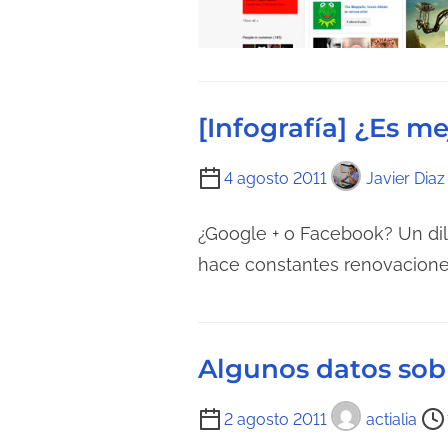
d
a
e
l
a
[Infografía] ¿Es 
e
n
T
4 agosto 2011
Javier Diaz
t
i
r
e
¿Google + o Facebook? Un di
a
m
hace constantes renovaciones
d
p
a
o
d
Algunos datos sob
e
l
T
2 agosto 2011
actialia
e
i