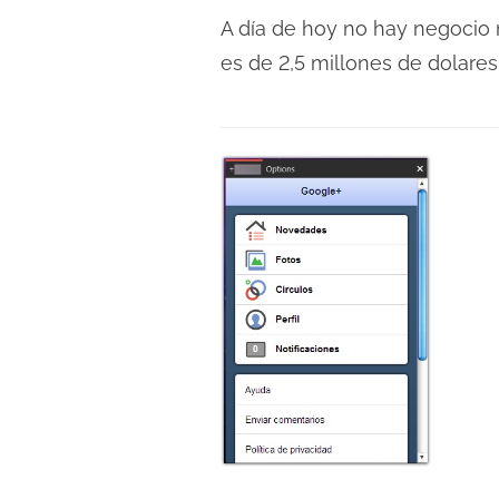
c
e
A día de hoy no hay negocio 
t
m
es de 2,5 millones de dolare
u
p
r
o
a
d
d
e
e
l
l
e
a
c
e
t
n
u
t
r
r
a
a
d
d
e
a
l