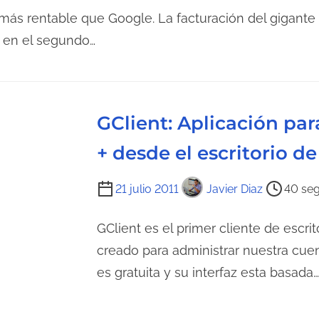
n
más rentable que Google. La facturación del gigante
t
s en el segundo…
r
a
d
a
GClient: Aplicación pa
+ desde el escritorio 
T
21 julio 2011
Javier Diaz
40 seg
i
e
GClient es el primer cliente de escr
m
creado para administrar nuestra cuen
p
es gratuita y su interfaz esta basada…
o
d