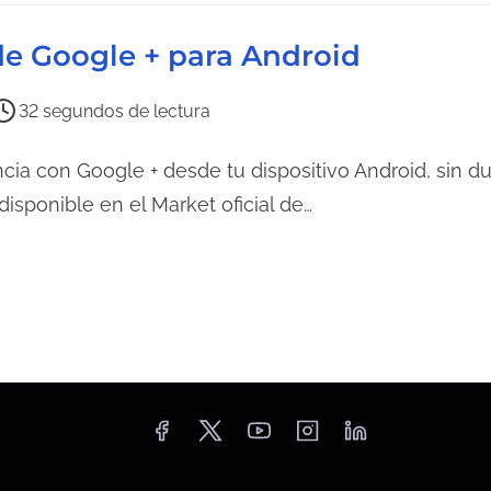
e
l
 de Google + para Android
e
c
32 segundos de lectura
t
u
ncia con Google + desde tu dispositivo Android, sin du
r
 disponible en el Market oficial de…
a
d
e
l
a
e
n
t
r