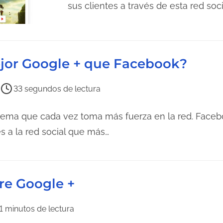
p
sus clientes a través de esta red soci
o
d
e
l
mejor Google + que Facebook?
e
c
33 segundos de lectura
t
u
lema que cada vez toma más fuerza en la red. Faceb
r
 a la red social que más…
a
d
e
re Google +
l
a
1 minutos de lectura
e