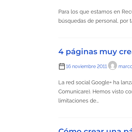
i
c
e
Para los que estamos en Recu
t
m
búsquedas de personal, por t
u
p
r
o
a
d
d
4 páginas muy cre
e
e
l
l
T
16 noviembre 2011
marc
e
a
i
c
e
e
La red social Google+ ha lan
t
n
m
Comunicare). Hemos visto co
u
t
p
limitaciones de…
r
r
o
a
a
d
d
d
e
e
a
Cómo crear una pá
l