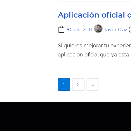
a
Aplicación oficial
e
n
T
20 julio 2011
Javier Diaz
t
i
r
e
Si quieres mejorar tu experie
a
m
aplicación oficial que ya esta
d
p
a
o
d
P
e
1
2
»
l
a
e
g
c
t
i
u