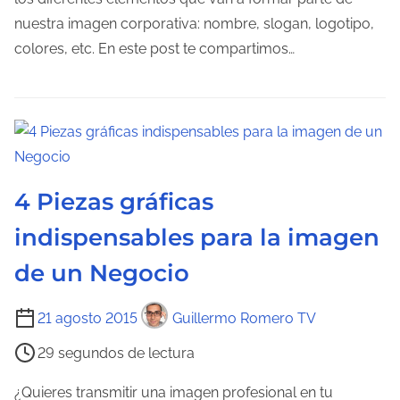
a
o
nuestra imagen corporativa: nombre, slogan, logotipo,
d
colores, etc. En este post te compartimos…
e
l
e
c
t
u
4 Piezas gráficas
r
indispensables para la imagen
a
de un Negocio
d
e
T
21 agosto 2015
Guillermo Romero TV
l
i
a
29 segundos de lectura
e
e
m
¿Quieres transmitir una imagen profesional en tu
n