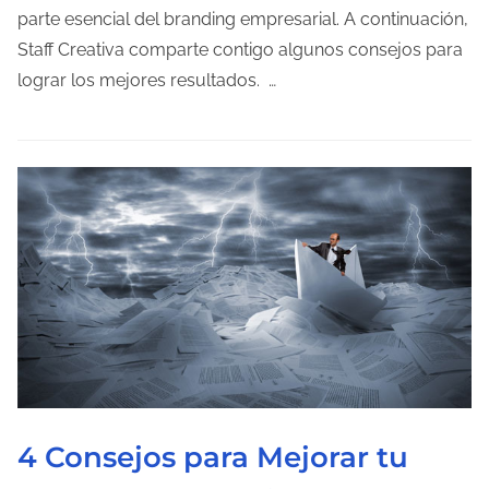
a
m
parte esencial del branding empresarial. A continuación,
d
p
Staff Creativa comparte contigo algunos consejos para
a
o
lograr los mejores resultados. …
d
e
l
e
c
t
u
r
a
d
e
l
4 Consejos para Mejorar tu
a