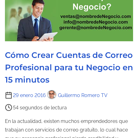
r
a
d
e
l
a
Cómo Crear Cuentas de Correo
e
n
Profesional para tu Negocio en
t
15 minutos
r
a
T
29 enero 2016
Guillermo Romero TV
d
i
a
54 segundos de lectura
e
m
En la actualidad, existen muchos emprendedores que
p
trabajan con servicios de correo gratuito, lo cual hace
o