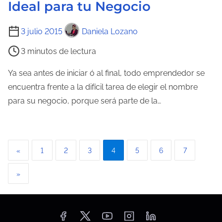
Ideal para tu Negocio
n
t
T
3 julio 2015
Daniela Lozano
r
i
a
3 minutos de lectura
e
d
m
Ya sea antes de iniciar ó al final, todo emprendedor se
a
p
encuentra frente a la difícil tarea de elegir el nombre
o
para su negocio, porque será parte de la…
d
e
l
P
«
1
2
3
4
5
6
7
e
a
c
»
t
g
u
i
r