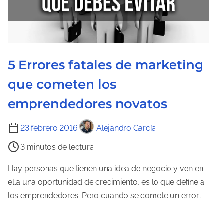
5 Errores fatales de marketing
que cometen los
emprendedores novatos
T
23 febrero 2016
Alejandro García
i
3 minutos de lectura
e
m
Hay personas que tienen una idea de negocio y ven en
p
ella una oportunidad de crecimiento, es lo que define a
o
los emprendedores. Pero cuando se comete un error…
d