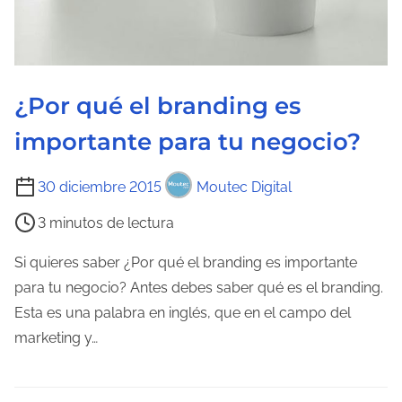
e
l
a
e
¿Por qué el branding es
n
importante para tu negocio?
t
r
T
30 diciembre 2015
Moutec Digital
a
i
3 minutos de lectura
d
e
a
m
Si quieres saber ¿Por qué el branding es importante
p
para tu negocio? Antes debes saber qué es el branding.
o
Esta es una palabra en inglés, que en el campo del
d
marketing y…
e
l