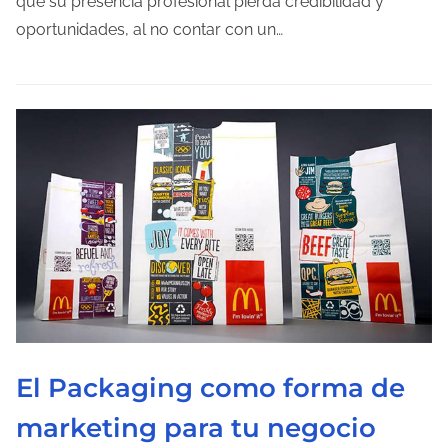
que su presencia profesional pierda credibilidad y
d
oportunidades, al no contar con un…
e
l
e
c
t
u
r
a
d
e
l
a
El Packaging como forma de
e
n
marketing para tu negocio
t