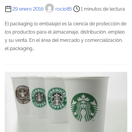
r
T
29 enero 2016
rocio85
1 minutos de lectura
a
i
d
e
El packaging (o embalaje) es la ciencia de protección de
a
m
los productos para el almacenaje, distribución, empleo
p
y su venta. En el área del mercado y comercialización,
o
el packaging…
d
e
l
e
c
t
u
r
a
d