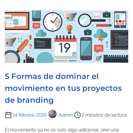
e
l
e
c
t
u
r
a
d
5 Formas de dominar el
e
l
movimiento en tus proyectos
a
de branding
e
n
T
14 febrero 2016
Admin
2 minutos de lectura
t
i
r
e
El movimiento ya no es solo algo adicional, sino una