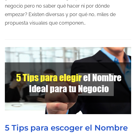
p
negocio pero no saber qué hacer ni por dónde
t
o
empezar? Existen diversas y por qué no, miles de
r
d
propuesta visuales que componen…
a
e
d
l
a
e
c
t
u
r
a
d
e
l
a
5 Tips para escoger el Nombre
e