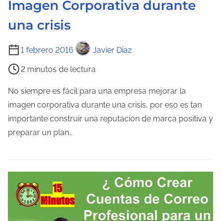
Imagen Corporativa durante
e
una crisis
n
t
T
1 febrero 2016
Javier Diaz
r
i
a
2 minutos de lectura
e
d
m
No siempre es fácil para una empresa mejorar la
a
p
imagen corporativa durante una crisis, por eso es tan
o
importante construir una reputación de marca positiva y
d
preparar un plan…
e
l
e
c
t
u