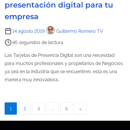
n
presentación digital para tu
t
empresa
r
a
T
14 agosto 2019
Guillermo Romero TV
d
i
a
46 segundos de lectura
e
m
Las Tarjetas de Presencia Digital son una necesidad
p
para muchos profesionales y propietarios de Negocios
o
ya sea en la industria que se encuentren, esta es una
d
manera muy innovadora…
e
l
e
P
1
2
3
…
6
»
c
a
t
u