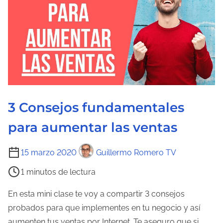
t
u
r
a
d
e
l
3 Consejos fundamentales
a
e
para aumentar las ventas
n
t
T
15 marzo 2020
Guillermo Romero TV
r
i
1 minutos de lectura
a
e
d
m
En esta mini clase te voy a compartir 3 consejos
a
p
probados para que implementes en tu negocio y así
o
aumenten tus ventas por Internet. Te aseguro que si