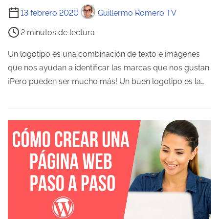
r
T
13 febrero 2020
Guillermo Romero TV
a
i
2 minutos de lectura
d
e
a
m
Un logotipo es una combinación de texto e imágenes
p
que nos ayudan a identificar las marcas que nos gustan.
o
¡Pero pueden ser mucho más! Un buen logotipo es la…
d
e
l
e
c
t
u
r
a
d