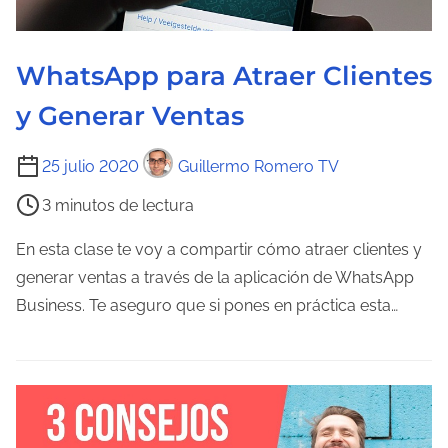
e
n
t
WhatsApp para Atraer Clientes
r
y Generar Ventas
a
d
T
25 julio 2020
Guillermo Romero TV
a
i
3 minutos de lectura
e
m
En esta clase te voy a compartir cómo atraer clientes y
p
generar ventas a través de la aplicación de WhatsApp
o
Business. Te aseguro que si pones en práctica esta…
d
e
l
e
c