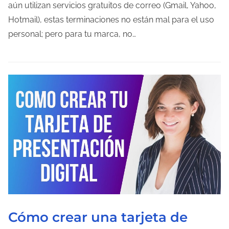
p
aún utilizan servicios gratuitos de correo (Gmail, Yahoo,
o
Hotmail), estas terminaciones no están mal para el uso
d
personal; pero para tu marca, no…
e
l
e
c
t
u
r
a
d
e
l
a
Cómo crear una tarjeta de
e