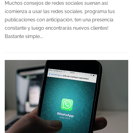
m
Muchos consejos de redes sociales suenan así:
p
¡comienza a usar las redes sociales, programa tus
o
publicaciones con anticipación, ten una presencia
d
constante y luego encontrarás nuevos clientes!
e
Bastante simple,…
l
e
c
t
u
r
a
d
e
l
a