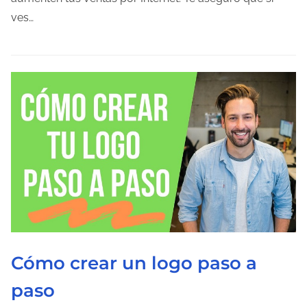
d
ves…
e
l
e
c
t
u
r
a
d
e
l
a
Cómo crear un logo paso a
e
n
paso
t