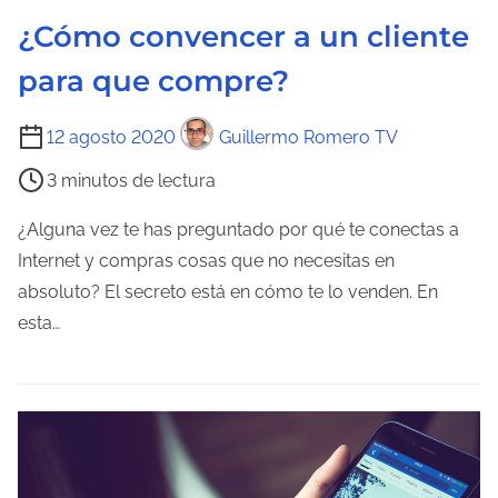
a
¿Cómo convencer a un cliente
e
n
para que compre?
t
r
T
12 agosto 2020
Guillermo Romero TV
a
i
3 minutos de lectura
d
e
a
m
¿Alguna vez te has preguntado por qué te conectas a
p
Internet y compras cosas que no necesitas en
o
absoluto? El secreto está en cómo te lo venden. En
d
esta…
e
l
e
c
t