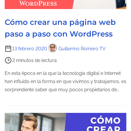
e
l
Cómo crear una página web
a
e
paso a paso con WordPress
n
t
T
13 febrero 2020
Guillermo Romero TV
r
i
2 minutos de lectura
a
e
d
m
En esta época en la que la tecnología digital e Internet
a
p
han influido en la forma en que vivimos y trabajamos, es
o
sorprendente saber que muy pocos propietarios de…
d
e
l
e
c