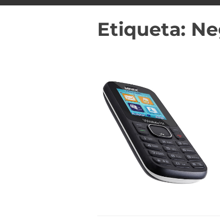
i
d
Etiqueta:
Ne
o