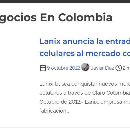
gocios En Colombia
Lanix anuncia la entra
celulares al mercado 
T
9 octubre 2012
Javier Diaz
2 m
i
e
Lanix, busca conquistar nuevos mer
m
celulares a través de Claro Colombi
p
Octubre de 2012.- Lanix, empresa me
o
fabricación…
d
e