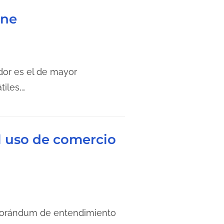
One
dor es el de mayor
iles,…
el uso de comercio
emorándum de entendimiento