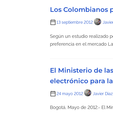
Los Colombianos p
T
13 septiembre 2012
Javie
i
e
Según un estudio realizado p
m
preferencia en el mercado Las
p
o
d
El Ministerio de l
e
l
electrónico para 
e
c
T
24 mayo 2012
Javier Diaz
t
i
u
e
Bogotá, Mayo de 2012.- El M
r