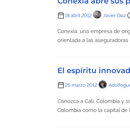
Conexia abre sus 
e
n
T
18 abril 2012
Javier Diaz
t
i
r
e
Conexia, una empresa de orig
a
m
orientada a las aseguradoras 
d
p
a
o
d
El espíritu innovad
e
l
T
26 marzo 2012
Adolfogu
e
i
c
e
Conozca a Cali, Colombia y so
t
m
Colombia como la capital de la 
u
p
r
o
a