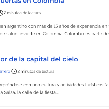
puertas en Colombia
c
t
2 minutos de lectura
u
r
en argentino con más de 15 años de experiencia en 
a
de salud, invierte en Colombia. Colombia es parte de
d
e
l
or de la capital del cielo
a
e
errero
2 minutos de lectura
n
t
rpréndase con una cultura y actividades turísticas fa
r
Salsa, la calle de la fiesta,…
a
d
a