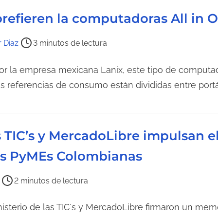
l
refieren la computadoras All in 
e
c
t
r Diaz
3 minutos de lectura
u
or la empresa mexicana Lanix, este tipo de computa
r
a
 referencias de consumo están divididas entre portát
d
e
l
as TIC’s y MercadoLibre impulsan 
a
e
las PyMEs Colombianas
n
t
2 minutos de lectura
r
a
inisterio de las TIC´s y MercadoLibre firmaron un m