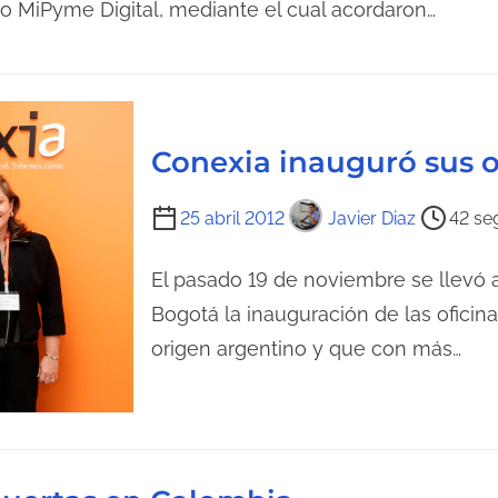
d
po MiPyme Digital, mediante el cual acordaron…
a
Conexia inauguró sus o
T
25 abril 2012
Javier Diaz
42 se
i
e
El pasado 19 de noviembre se llevó 
m
Bogotá la inauguración de las ofici
p
origen argentino y que con más…
o
d
e
l
e