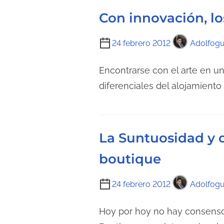
d
d
Con innovación, lo
e
e
l
l
T
24 febrero 2012
Adolfogu
e
a
i
c
e
e
Encontrarse con el arte en u
t
n
m
diferenciales del alojamiento
u
t
p
r
r
o
a
a
d
d
La Suntuosidad y 
d
e
e
a
l
boutique
l
e
a
c
T
24 febrero 2012
Adolfogu
e
t
i
n
u
e
Hoy por hoy no hay consenso
t
r
m