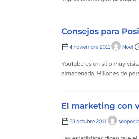
p
o
d
Consejos para Pos
e
l
T
4 noviembre 2011
Noel
e
i
c
e
YouTube es un sitio muy visi
t
m
almacenada. Millones de perso
u
p
r
o
a
d
d
El marketing con 
e
e
l
l
T
28 octubre 2011
seoposic
e
a
i
c
e
e
Las estadísticas dicen que el 