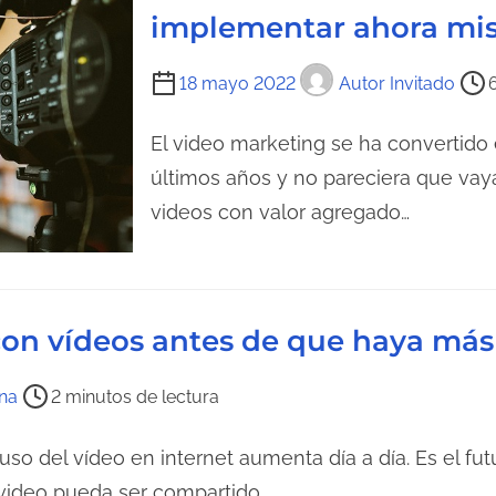
c
implementar ahora mi
a
t
d
u
T
a
18 mayo 2022
Autor Invitado
r
i
a
e
El video marketing se ha convertido 
d
m
últimos años y no pareciera que vaya
e
p
videos con valor agregado…
l
o
a
d
e
e
n
l
con vídeos antes de que haya má
t
e
r
c
na
2 minutos de lectura
a
t
d
u
uso del vídeo en internet aumenta día a día. Es el futu
a
r
 video pueda ser compartido…