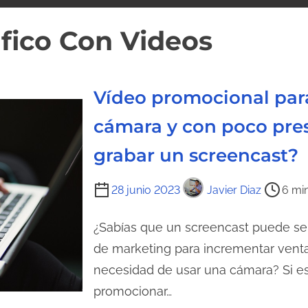
afico Con Videos
Vídeo promocional par
cámara y con poco pre
grabar un screencast?
T
28 junio 2023
Javier Diaz
6 min
i
e
¿Sabías que un screencast puede se
m
de marketing para incrementar venta
p
necesidad de usar una cámara? Si e
o
promocionar…
d