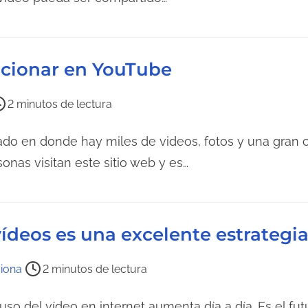
a
d
e
icionar en YouTube
l
a
2 minutos de lectura
e
n
tado en donde hay miles de videos, fotos y una gran 
t
nas visitan este sitio web y es…
r
a
d
a
vídeos es una excelente estrateg
iona
2 minutos de lectura
uso del vídeo en internet aumenta día a día. Es el fut