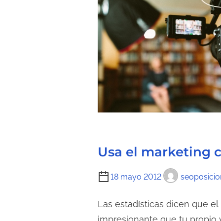
Usa el marketing 
T
18 mayo 2012
seoposicio
i
e
Las estadísticas dicen que el 
m
impresionante que tu propio