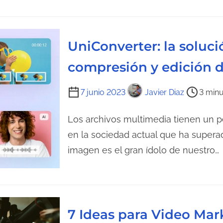
e
l
e
UniConverter: la soluci
c
compresión y edición d
t
u
T
7 junio 2023
Javier Diaz
3 minu
r
i
a
e
Los archivos multimedia tienen un p
d
m
en la sociedad actual que ha superad
e
p
l
imagen es el gran ídolo de nuestro…
o
a
d
e
e
n
l
t
7 Ideas para Video Ma
e
r