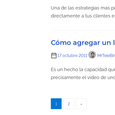
c
e
e
Una de las estrategias mas p
t
n
m
directamente a tus clientes es
u
t
p
r
r
o
a
a
d
d
Cómo agregar un l
d
e
e
a
l
l
T
17 octubre 2011
MrTeleBi
e
a
i
c
e
e
Es un hecho la capacidad que
t
n
m
precisamente el video de uno 
u
t
p
r
r
o
a
a
d
d
P
d
e
1
2
»
e
a
l
a
l