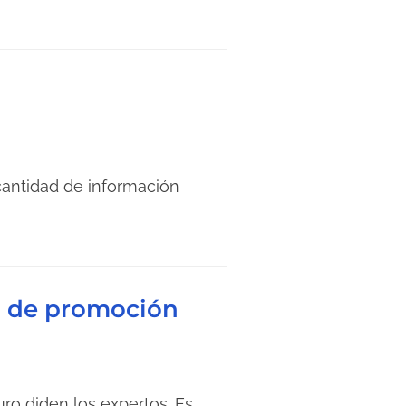
cantidad de información
ia de promoción
uro diden los expertos. Es