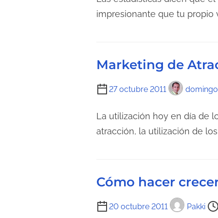
t
n
m
impresionante que tu propio
u
t
p
r
r
o
a
a
d
d
Marketing de Atrac
d
e
e
a
l
l
T
27 octubre 2011
domingo
e
a
i
c
e
e
La utilización hoy en día de 
t
n
m
atracción, la utilización de l
u
t
p
r
r
o
a
a
d
d
Cómo hacer crecer
d
e
e
a
l
l
T
20 octubre 2011
Pakki
e
a
i