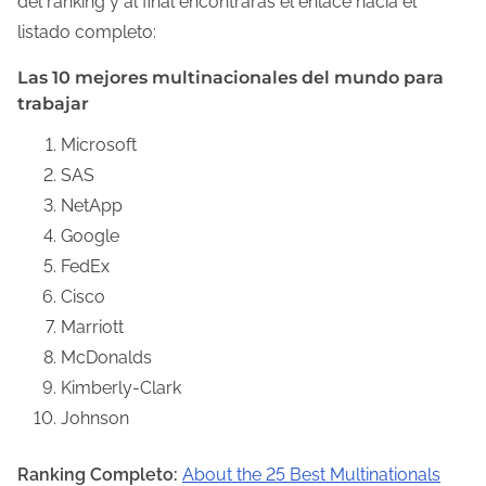
del ranking y al final encontrarás el enlace hacia el
listado completo:
Las 10 mejores multinacionales del mundo para
trabajar
Microsoft
SAS
NetApp
Google
FedEx
Cisco
Marriott
McDonalds
Kimberly-Clark
Johnson
Ranking Completo:
About the 25 Best Multinationals