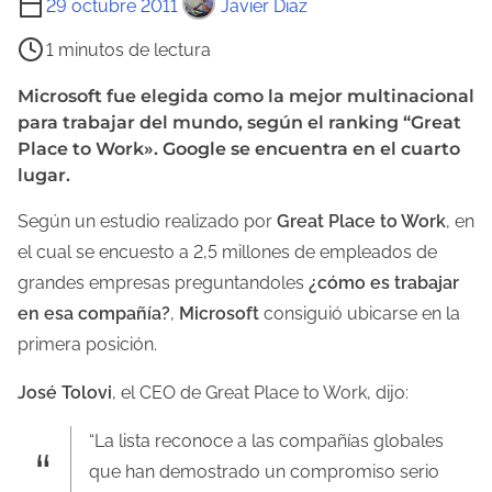
29 octubre 2011
Javier Diaz
i
1 minutos de lectura
e
m
Microsoft fue elegida como la mejor multinacional
para trabajar del mundo, según el ranking “Great
p
Place to Work». Google se encuentra en el cuarto
o
lugar.
d
e
Según un estudio realizado por
Great Place to Work
, en
l
el cual se encuesto a 2,5 millones de empleados de
e
grandes empresas preguntandoles
¿cómo es trabajar
c
en esa compañía?
,
Microsoft
consiguió ubicarse en la
t
primera posición.
u
José Tolovi
, el CEO de Great Place to Work, dijo:
r
a
“La lista reconoce a las compañías globales
d
que han demostrado un compromiso serio
e