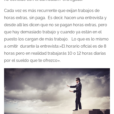
d
Cada vez es más recurrente que exijan trabajos de
e
horas extras, sin paga. Es decir, hacen una entrevista y
l
desde allí les dicen que no se pagan horas extras, pero
a
que hay demasiado trabajo y cuando ya están en el
e
puesto los cargan de más trabajo. Lo que es lo mismo
n
a omitir durante la entrevista:»El horario oficial es de 8
t
horas pero en realidad trabajarás 10 o 12 horas diarias
r
por el sueldo que te ofrezco».
a
d
a