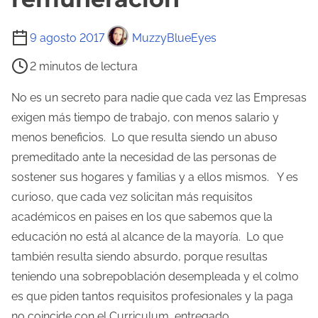
T
9 agosto 2017
MuzzyBlueEyes
i
2 minutos de lectura
e
m
No es un secreto para nadie que cada vez las Empresas
p
exigen más tiempo de trabajo, con menos salario y
o
menos beneficios. Lo que resulta siendo un abuso
d
premeditado ante la necesidad de las personas de
e
sostener sus hogares y familias y a ellos mismos. Y es
l
curioso, que cada vez solicitan más requisitos
e
académicos en paises en los que sabemos que la
c
educación no está al alcance de la mayoría. Lo que
t
también resulta siendo absurdo, porque resultas
u
teniendo una sobrepoblación desempleada y el colmo
r
es que piden tantos requisitos profesionales y la paga
a
no coincide con el Curriculum entregado.