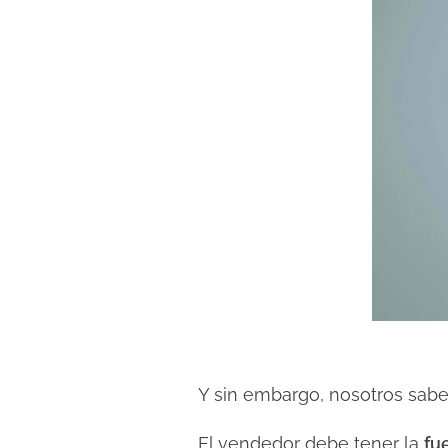
d
a
Y sin embargo, nosotros sab
El vendedor debe tener la
fu