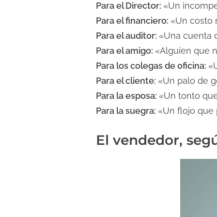
Para el Director:
«Un incompe
l
Para el financiero:
«Un costo 
e
c
Para el auditor:
«Una cuenta d
t
Para el amigo:
«Alguien que n
u
Para los colegas de oficina:
«U
r
Para el cliente:
«Un palo de g
a
Para la esposa:
«Un tonto que
d
Para la suegra:
«Un flojo que 
e
l
El vendedor, segú
a
e
n
t
r
a