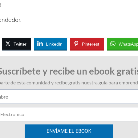
!
endedor.
Twitter
LinkedIn
Pinterest
WhatsAp