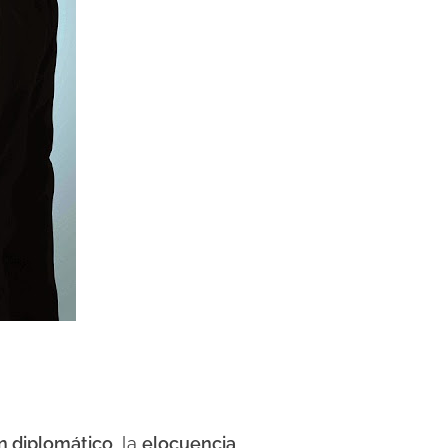
n diplomático
, la
elocuencia