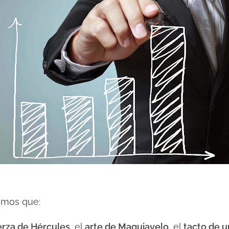
emos que:
erza de Hércules
, el
arte de Maquiavelo
, el
tacto
de u