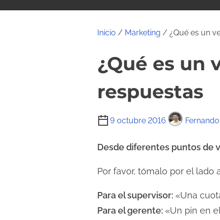
i
d
o
Inicio
/
Marketing
/ ¿Qué es un ve
¿Qué es un 
respuestas
T
9 octubre 2016
Fernando
i
e
Desde diferentes puntos de vi
m
Por favor, tómalo por el lad
p
o
Para el supervisor:
«Una cuot
d
Para el gerente:
«Un pin en e
e