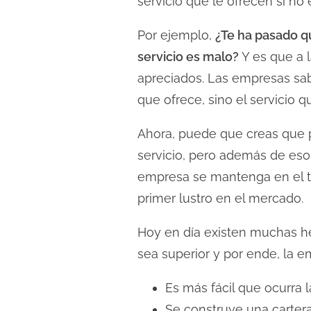
servicio que le ofrecen si no
d
e
Por ejemplo,
¿Te ha pasado q
l
servicio es malo?
Y es que a 
e
apreciados. Las empresas sab
c
que ofrece, sino el servicio q
t
u
Ahora, puede que creas que p
r
servicio, pero además de eso 
a
empresa se mantenga en el ti
d
primer lustro en el mercado.
e
l
Hoy en día existen muchas he
a
sea superior y por ende, la 
e
n
Es más fácil que ocurra l
t
Se construye una cartera