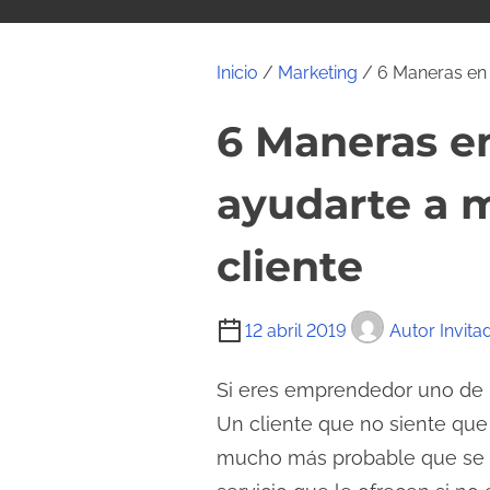
i
d
o
Inicio
/
Marketing
/ 6 Maneras en 
6 Maneras e
ayudarte a m
cliente
T
12 abril 2019
Autor Invita
i
e
Si eres emprendedor uno de
m
Un cliente que no siente que 
p
mucho más probable que se c
o