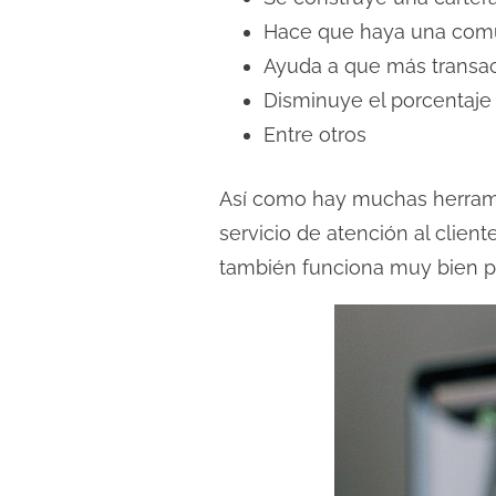
r
Hace que haya una comun
a
Ayuda a que más transacc
d
Disminuye el porcentaje 
a
Entre otros
Así como hay muchas herrami
servicio de atención al clien
también funciona muy bien pa