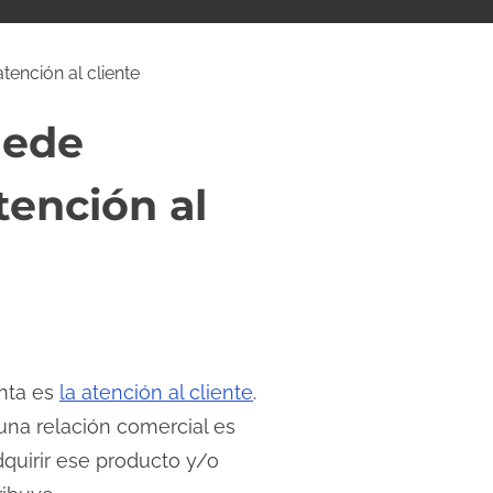
ención al cliente
uede
tención al
nta es
la atención al cliente
.
una relación comercial es
uirir ese producto y/o