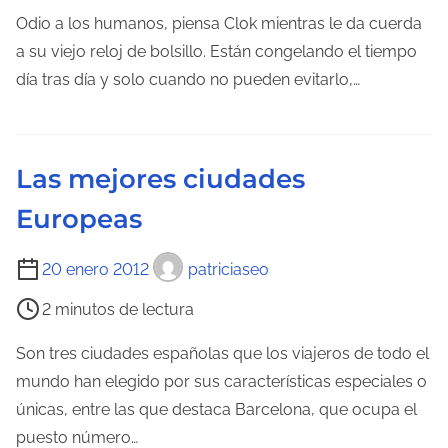
m
Odio a los humanos, piensa Clok mientras le da cuerda
e
p
a su viejo reloj de bolsillo. Están congelando el tiempo
l
o
día tras día y solo cuando no pueden evitarlo,…
a
d
e
e
n
l
t
Las mejores ciudades
e
r
Europeas
c
a
t
d
T
20 enero 2012
patriciaseo
u
a
i
r
2 minutos de lectura
e
a
m
Son tres ciudades españolas que los viajeros de todo el
d
p
mundo han elegido por sus características especiales o
e
o
únicas, entre las que destaca Barcelona, que ocupa el
l
d
puesto número…
a