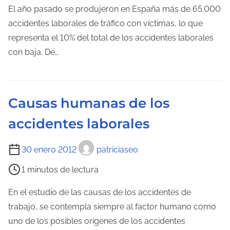
m
El año pasado se produjeron en España más de 65.000
p
accidentes laborales de tráfico con víctimas, lo que
o
representa el 10% del total de los accidentes laborales
d
con baja. De…
e
l
e
Causas humanas de los
c
accidentes laborales
t
u
T
30 enero 2012
patriciaseo
r
i
a
1 minutos de lectura
e
d
m
En el estudio de las causas de los accidentes de
e
p
trabajo, se contempla siempre al factor humano como
l
o
uno de los posibles orígenes de los accidentes
a