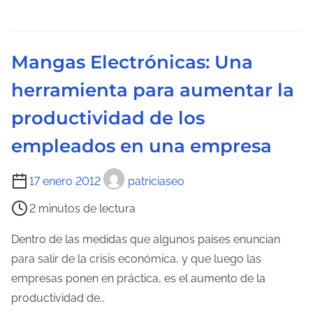
e
e
l
n
e
t
Mangas Electrónicas: Una
c
r
herramienta para aumentar la
t
a
u
d
productividad de los
r
a
empleados en una empresa
a
d
T
17 enero 2012
patriciaseo
e
i
l
2 minutos de lectura
e
a
m
Dentro de las medidas que algunos países enuncian
e
p
para salir de la crisis económica, y que luego las
n
o
empresas ponen en práctica, es el aumento de la
t
d
productividad de…
r