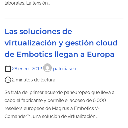
d
laborales. La tensión…
e
e
n
l
t
e
r
Las soluciones de
c
a
virtualización y gestión cloud
t
d
u
a
de Embotics llegan a Europa
r
a
T
28 enero 2012
patriciaseo
d
i
2 minutos de lectura
e
e
l
m
Se trata del primer acuerdo paneuropeo que lleva a
a
p
cabo el fabricante y permite el acceso de 6.000
e
o
resellers europeos de Magirus a Embotics V-
n
d
Comander™, una solución de virtualización…
t
e