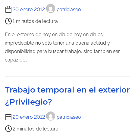
t
d
T
20 enero 2012
patriciaseo
u
a
i
r
1 minutos de lectura
e
a
m
En el entorno de hoy en día de hoy en día es
d
p
impredecible no sólo tener una buena actitud y
e
o
disponibilidad para buscar trabajo, sino también ser
l
d
capaz de…
a
e
e
l
n
e
t
Trabajo temporal en el exterior
c
r
¿Privilegio?
t
a
u
d
T
20 enero 2012
patriciaseo
r
a
i
a
2 minutos de lectura
e
d