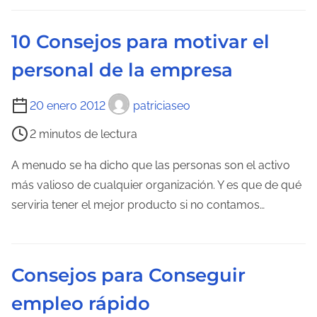
r
l
a
e
10 Consejos para motivar el
d
c
a
personal de la empresa
t
u
T
20 enero 2012
patriciaseo
r
i
a
2 minutos de lectura
e
d
m
A menudo se ha dicho que las personas son el activo
e
p
más valioso de cualquier organización. Y es que de qué
l
o
serviria tener el mejor producto si no contamos…
a
d
e
e
n
l
t
Consejos para Conseguir
e
r
empleo rápido
c
a