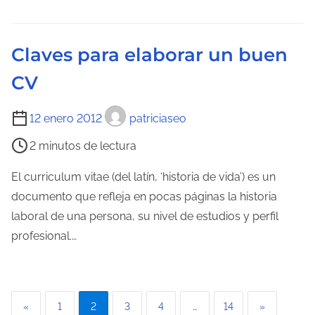
e
a
l
d
e
a
Claves para elaborar un buen
c
CV
t
u
T
12 enero 2012
patriciaseo
r
i
a
2 minutos de lectura
e
d
m
El curriculum vitae (del latín, ‘historia de vida’) es un
e
p
documento que refleja en pocas páginas la historia
l
o
laboral de una persona, su nivel de estudios y perfil
a
d
profesional.…
e
e
n
l
t
e
r
P
«
1
2
3
4
…
14
»
c