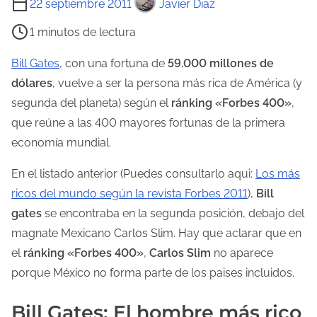
22 septiembre 2011
Javier Diaz
i
1 minutos de lectura
e
m
Bill Gates
, con una fortuna de
59.000 millones de
p
dólares
, vuelve a ser la persona más rica de América (y
o
segunda del planeta) según el
ránking «Forbes 400»
,
d
que reúne a las 400 mayores fortunas de la primera
e
economía mundial.
l
En el listado anterior (Puedes consultarlo aqui:
Los más
e
ricos del mundo según la revista Forbes 2011
),
Bill
c
gates
se encontraba en la segunda posición, debajo del
t
magnate Mexicano Carlos Slim. Hay que aclarar que en
u
el
ránking «Forbes 400»
,
Carlos Slim
no aparece
r
porque México no forma parte de los paises incluidos.
a
d
Bill Gates: El hombre más rico
e