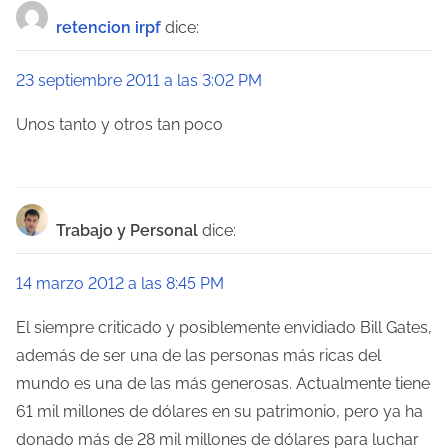
a
retencion irpf
dice:
c
23 septiembre 2011 a las 3:02 PM
i
Unos tanto y otros tan poco
ó
n
d
Trabajo y Personal
dice:
e
14 marzo 2012 a las 8:45 PM
e
El siempre criticado y posiblemente envidiado Bill Gates,
n
además de ser una de las personas más ricas del
mundo es una de las más generosas. Actualmente tiene
t
61 mil millones de dólares en su patrimonio, pero ya ha
r
donado más de 28 mil millones de dólares para luchar