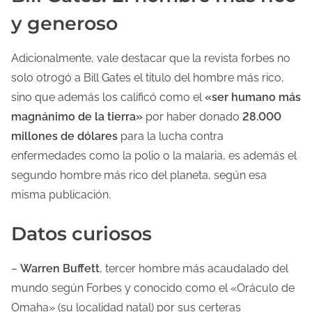
y generoso
l
a
Adicionalmente, vale destacar que la revista forbes no
e
solo otrogó a Bill Gates el titulo del hombre más rico,
n
sino que además los calificó como el
«ser humano más
t
magnánimo de la tierra»
por haber donado
28.000
r
millones de dólares
para la lucha contra
a
enfermedades como la polio o la malaria, es además el
d
segundo hombre más rico del planeta, según esa
a
misma publicación.
Datos curiosos
–
Warren Buffett
, tercer hombre más acaudalado del
mundo según Forbes y conocido como el «Oráculo de
Omaha» (su localidad natal) por sus certeras