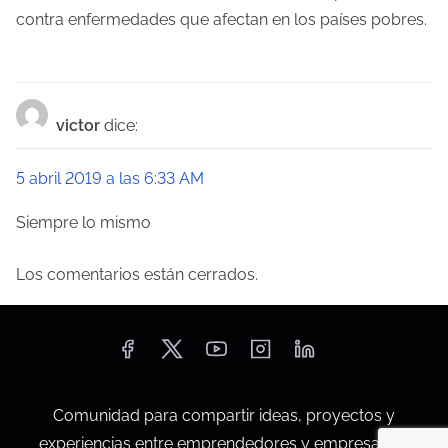
a
contra enfermedades que afectan en los países pobres.
d
a
victor
dice:
s
5 abril 2019 a las 6:33 AM
Siempre lo mismo
Los comentarios están cerrados.
Comunidad para compartir ideas, proyectos y
experiencias entre emprendedores y empresarios.