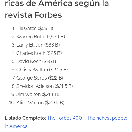
ricas de América según la
revista Forbes
Bill Gates ($59 B)
Warren Buffett ($39 B)
Larry Ellison ($33 B)
Charles Koch ($25 B)
David Koch ($25 B)
Christy Walton ($24.5 B)
George Soros ($22 B)
Sheldon Adelson ($21.5 B)
Jim Walton ($21.1 B)
Alice Walton ($20.9 B)
Listado Completo
:
The Forbes 400 – The richest people
in America