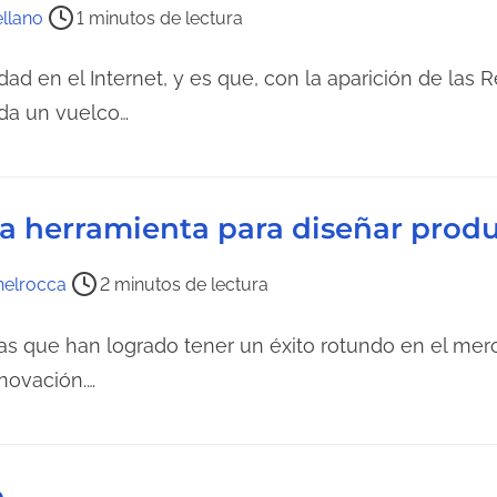
a
llano
1 minutos de lectura
e
n
d en el Internet, y es que, con la aparición de las R
t
da un vuelco…
r
a
d
a
na herramienta para diseñar produ
nelrocca
2 minutos de lectura
ñías que han logrado tener un éxito rotundo en el me
nnovación.…
o