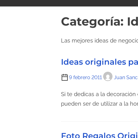
i
d
Categoría:
I
o
Las mejores ideas de negocio
Ideas originales p
T
9 febrero 2011
Juan Sanc
i
e
Si te dedicas a la decoración
m
pueden ser de utilizar a la ho
p
o
d
Foto Regalos Orig
e