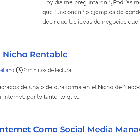
e
Hoy día me preguntaron “¿Podrías m
m
que funcionen? o ejemplos de donde
p
decir que las ideas de negocios que 
o
d
e
 Nicho Rentable
l
e
ellano
2 minutos de lectura
c
t
crados de una o de otra forma en el Nicho de Negoc
u
Internet; por lo tanto, lo que…
r
a
d
e
Internet Como Social Media Mana
l