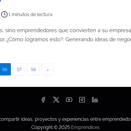
1 minutos de lectura
es, sino emprendedores que convierten a su empresa
r. ¿Cómo logramos esto?: Generando ideas de nego
56
57
58
»
mpartir ideas, proyectos y experiencias entre emprendedo
Copyright © 2025
Emprendices