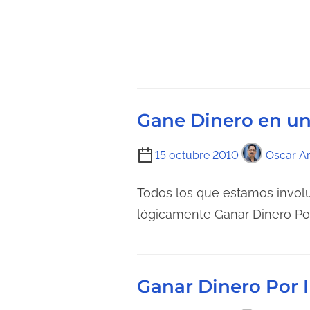
u
t
r
r
a
a
d
d
e
a
l
Gane Dinero en un
a
e
T
15 octubre 2010
Oscar Ar
n
i
t
e
Todos los que estamos involu
r
m
a
lógicamente Ganar Dinero Por 
p
d
o
a
d
Ganar Dinero Por 
e
l