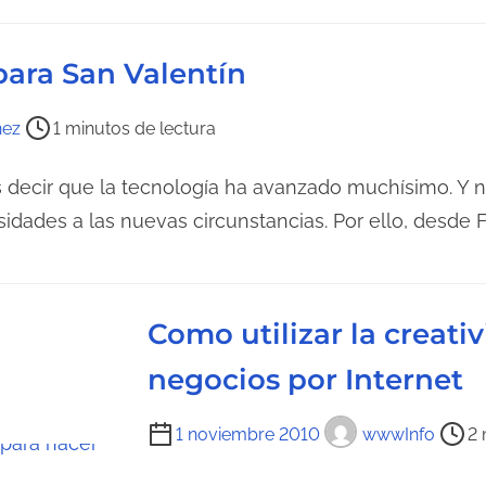
para San Valentín
hez
1 minutos de lectura
 decir que la tecnología ha avanzado muchísimo. Y
idades a las nuevas circunstancias. Por ello, desde 
Como utilizar la creati
negocios por Internet
T
1 noviembre 2010
wwwInfo
2 
i