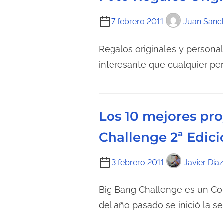
l
T
7 febrero 2011
Juan Sanc
e
i
c
e
Regalos originales y personal
t
m
interesante que cualquier p
u
p
r
o
a
d
d
Los 10 mejores pr
e
e
l
Challenge 2ª Edic
l
e
a
c
T
3 febrero 2011
Javier Diaz
e
t
i
n
u
e
Big Bang Challenge es un Conc
t
r
m
del año pasado se inició la 
r
a
p
a