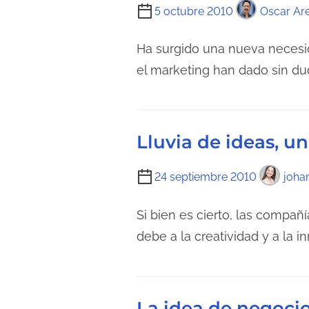
T
5 octubre 2010
Oscar Are
e
i
c
e
Ha surgido una nueva necesida
t
m
el marketing han dado sin du
u
p
r
o
a
d
d
Lluvia de ideas, u
e
e
l
l
T
24 septiembre 2010
joha
e
a
i
c
e
e
Si bien es cierto, las compa
t
n
m
debe a la creatividad y a la i
u
t
p
r
r
o
a
a
d
d
La idea de negoci
d
e