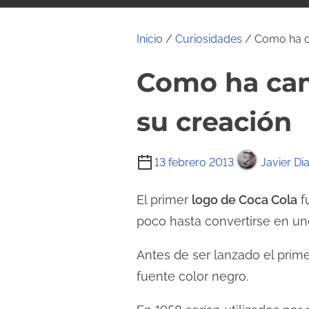
i
d
Inicio
/
Curiosidades
/ Como ha c
o
Como ha cam
su creación
T
13 febrero 2013
Javier Di
i
e
El primer
logo de Coca Cola
f
m
poco hasta convertirse en u
p
Antes de ser lanzado el prim
o
d
fuente color negro.
e