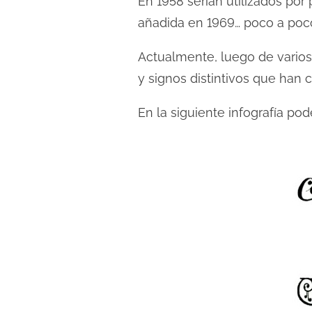
En 1958 serían utilizados por 
l
añadida en 1969… poco a poco
e
c
Actualmente, luego de varios 
t
y signos distintivos que han 
u
r
En la siguiente infografía p
a
d
e
l
a
e
n
t
r
a