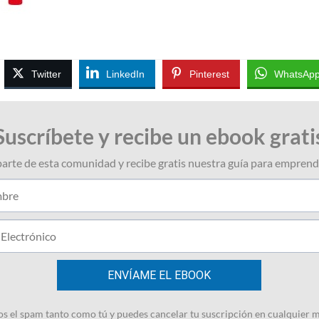
Twitter
LinkedIn
Pinterest
WhatsAp