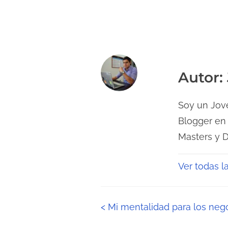
Autor: 
Soy un Jove
Blogger en
Masters y 
Ver todas l
N
<
Mi mentalidad para los nego