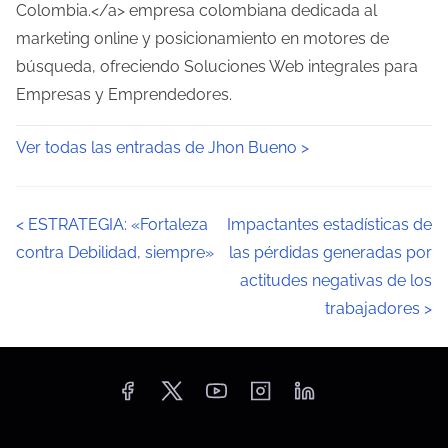
Colombia.</a> empresa colombiana dedicada al
marketing online y posicionamiento en motores de
búsqueda, ofreciendo Soluciones Web integrales para
Empresas y Emprendedores.
Ver todas las entradas de Jhon Bueno >
N
<
ESTRATEGIA: «Fortaleza
Impactantes estadísticas de
contra Debilidad, siempre»
las pérdidas generadas por
a
actitudes negativas de los
v
trabajadores
>
e
g
a