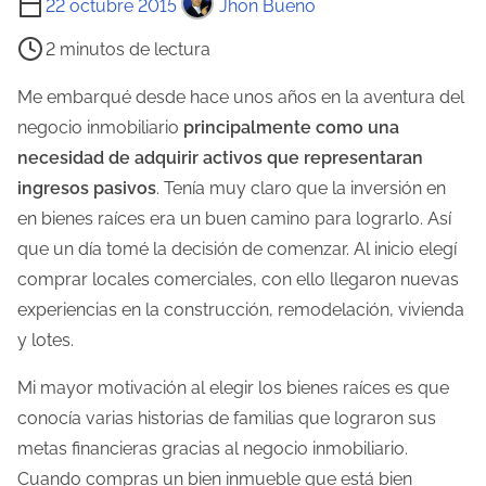
22 octubre 2015
Jhon Bueno
i
2 minutos de lectura
e
m
Me embarqué desde hace unos años en la aventura del
p
negocio inmobiliario
principalmente como una
o
necesidad de adquirir activos que representaran
d
ingresos pasivos
. Tenía muy claro que la inversión en
e
en bienes raíces era un buen camino para lograrlo. Así
l
que un día tomé la decisión de comenzar. Al inicio elegí
e
comprar locales comerciales, con ello llegaron nuevas
c
experiencias en la construcción, remodelación, vivienda
t
y lotes.
u
Mi mayor motivación al elegir los bienes raíces es que
r
conocía varias historias de familias que lograron sus
a
metas financieras gracias al negocio inmobiliario.
d
Cuando compras un bien inmueble que está bien
e