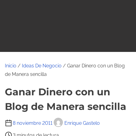
o
Inicio
/
Ideas De Negocio
/ Ganar Dinero con un Blog
de Manera sencilla
Ganar Dinero con un
Blog de Manera sencilla
T
8 noviembre 2011
Enrique Gastelo
i
3 minutos de lectura