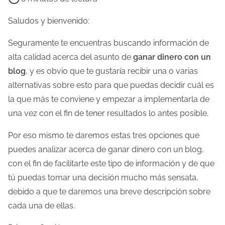
e
m
Saludos y bienvenido:
p
Seguramente te encuentras buscando información de
o
alta calidad acerca del asunto de
ganar dinero con un
d
blog
, y es obvio que te gustaría recibir una o varias
e
alternativas sobre esto para que puedas decidir cuál es
l
la que más te conviene y empezar a implementarla de
e
una vez con el fin de tener resultados lo antes posible.
c
t
Por eso mismo te daremos estas tres opciones que
u
puedes analizar acerca de ganar dinero con un blog,
r
con el fin de facilitarte este tipo de información y de que
a
tú puedas tomar una decisión mucho más sensata,
d
debido a que te daremos una breve descripción sobre
e
cada una de ellas.
l