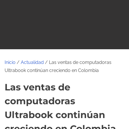
o
Inicio
/
Actualidad
/ Las ventas de computadoras
Ultrabook continúan creciendo en Colombia
Las ventas de
computadoras
Ultrabook continúan
creciendo en Colombia