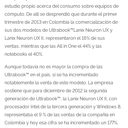
d
estudio propio acerca del consumo sobre equipos de
e
cómputo. De allí se desprendió que durante el primer
l
trimestre de 2013 en Colombia la comercialización de
a
sus dos modelos de Ultrabook™Lanix Neuron UX y
e
Lanix Neuron UX II, representaron el 16% de sus
n
ventas, mientras que las All in One el 44% y las
t
notebooks el 40%.
r
Aunque todavía no es mayor la compra de las
a
Ultrabook™ en el país, sí se ha incrementado
d
notablemente la venta de este modelo. La empresa
a
sostiene que para diciembre de 2012 la segunda
generación de Ultrabook™, la Lanix Neuron UX II, con
procesador Intel de la tercera generación y Windows 8,
representaba el 9 % de las ventas de la compañía en
Colombia y hoy esa cifra se ha incrementado un 177%,