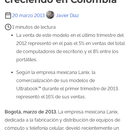
T
20 marzo 2013
Javier Diaz
i
1 minutos de lectura
e
La venta de este modelo en el último trimestre del
m
2012 representó en el país el 5% en ventas del total
p
de computadores de escritorio y el 8% entre los
o
portátiles.
d
e
Según la empresa mexicana Lanix, la
l
comercialización de sus modelos de
e
Ultrabook
™
durante el primer trimestre de 2013,
c
representó el 16% de sus ventas.
t
u
Bogotá, marzo de 2013.
La empresa mexicana Lanix,
r
dedicada a la fabricación y distribución de equipos de
a
cómputo y telefonía celular, develó recientemente un