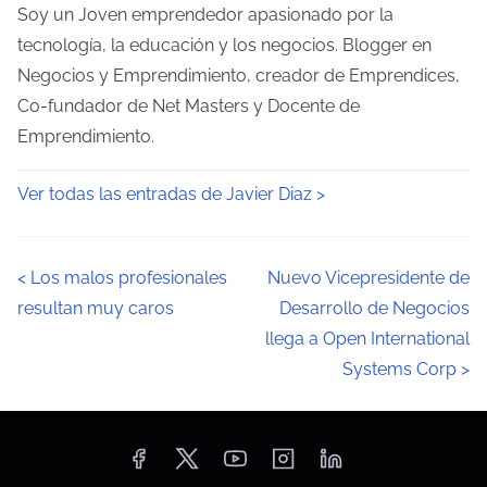
Soy un Joven emprendedor apasionado por la
tecnología, la educación y los negocios. Blogger en
Negocios y Emprendimiento, creador de Emprendices,
Co-fundador de Net Masters y Docente de
Emprendimiento.
Ver todas las entradas de Javier Diaz >
N
<
Los malos profesionales
Nuevo Vicepresidente de
resultan muy caros
Desarrollo de Negocios
a
llega a Open International
v
Systems Corp
>
e
g