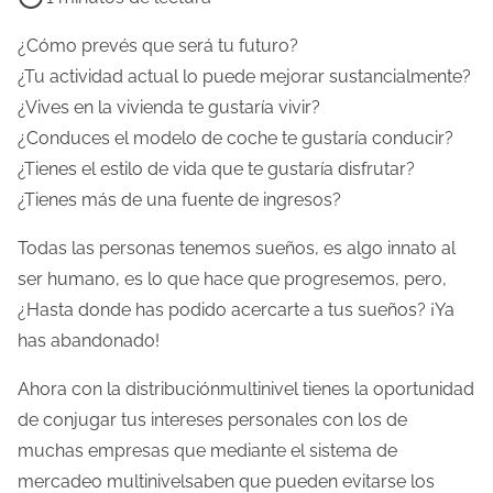
e
m
¿Cómo prevés que será tu futuro?
p
¿Tu actividad actual lo puede mejorar sustancialmente?
o
¿Vives en la vivienda te gustaría vivir?
d
¿Conduces el modelo de coche te gustaría conducir?
e
¿Tienes el estilo de vida que te gustaría disfrutar?
l
¿Tienes más de una fuente de ingresos?
e
Todas las personas tenemos sueños, es algo innato al
c
ser humano, es lo que hace que progresemos, pero,
t
¿Hasta donde has podido acercarte a tus sueños? ¡Ya
u
has abandonado!
r
a
Ahora con la distribuciónmultinivel tienes la oportunidad
d
de conjugar tus intereses personales con los de
e
muchas empresas que mediante el sistema de
l
mercadeo multinivelsaben que pueden evitarse los