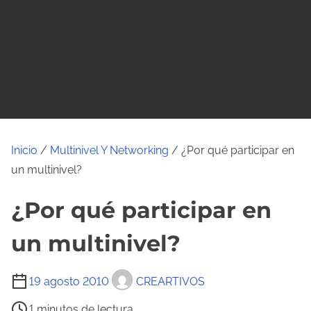
o
Inicio
/
Multinivel Y Networking
/ ¿Por qué participar en
un multinivel?
¿Por qué participar en
un multinivel?
T
19 agosto 2010
CREARTIVOS
i
1 minutos de lectura