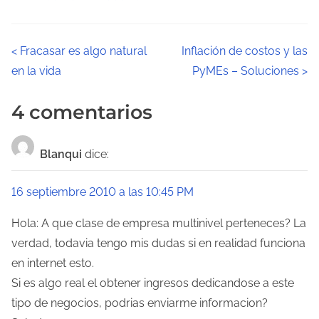
N
<
Fracasar es algo natural
Inflación de costos y las
en la vida
PyMEs – Soluciones
>
a
v
4 comentarios
e
Blanqui
dice:
g
a
16 septiembre 2010 a las 10:45 PM
c
Hola: A que clase de empresa multinivel perteneces? La
verdad, todavia tengo mis dudas si en realidad funciona
i
en internet esto.
ó
Si es algo real el obtener ingresos dedicandose a este
tipo de negocios, podrias enviarme informacion?
n