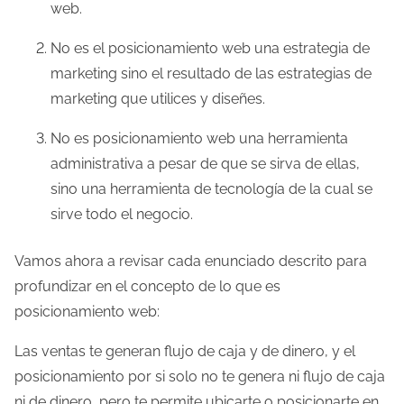
web.
l
No es el posicionamiento web una estrategia de
a
marketing sino el resultado de las estrategias de
e
marketing que utilices y diseñes.
n
t
No es posicionamiento web una herramienta
r
administrativa a pesar de que se sirva de ellas,
a
sino una herramienta de tecnología de la cual se
d
sirve todo el negocio.
a
Vamos ahora a revisar cada enunciado descrito para
profundizar en el concepto de lo que es
posicionamiento web:
Las ventas te generan flujo de caja y de dinero, y el
posicionamiento por si solo no te genera ni flujo de caja
ni de dinero, pero te permite ubicarte o posicionarte en