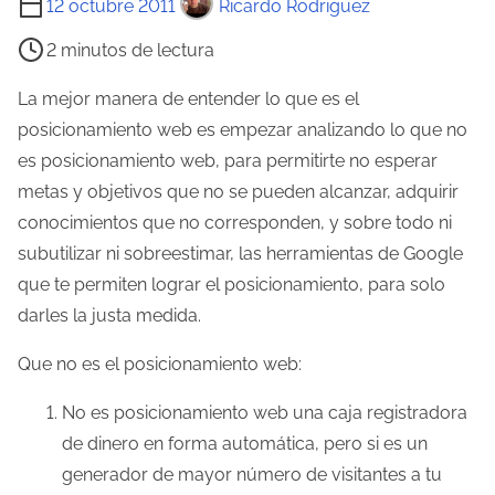
12 octubre 2011
Ricardo Rodriguez
i
2 minutos de lectura
e
m
La mejor manera de entender lo que es el
p
posicionamiento web es empezar analizando lo que no
o
es posicionamiento web, para permitirte no esperar
d
metas y objetivos que no se pueden alcanzar, adquirir
e
conocimientos que no corresponden, y sobre todo ni
l
subutilizar ni sobreestimar, las herramientas de Google
e
que te permiten lograr el posicionamiento, para solo
c
darles la justa medida.
t
Que no es el posicionamiento web:
u
r
No es posicionamiento web una caja registradora
a
de dinero en forma automática, pero si es un
d
generador de mayor número de visitantes a tu
e