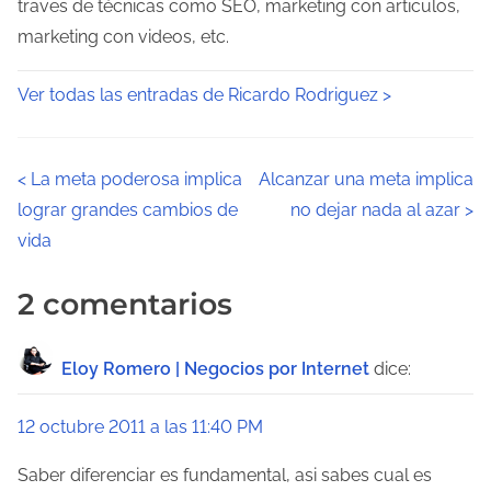
traves de técnicas como SEO, marketing con articulos,
marketing con videos, etc.
Ver todas las entradas de Ricardo Rodriguez >
N
<
La meta poderosa implica
Alcanzar una meta implica
lograr grandes cambios de
no dejar nada al azar
>
a
vida
v
2 comentarios
e
g
Eloy Romero | Negocios por Internet
dice:
a
12 octubre 2011 a las 11:40 PM
c
Saber diferenciar es fundamental, asi sabes cual es