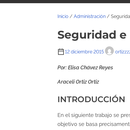
i
d
Inicio
/
Administración
/ Seguridad
o
Seguridad e 
T
12 diciembre 2015
ortizzz
i
e
Por: Elisa Chávez Reyes
m
Araceli Ortiz Ortiz
p
o
INTRODUCCIÓN
d
e
En el siguiente trabajo se p
l
e
objetivo se basa precisament