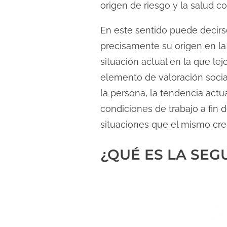
c
origen de riesgo y la salud c
t
En este sentido puede decirse
u
r
precisamente su origen en l
a
situación actual en la que le
d
elemento de valoración socia
e
la persona, la tendencia act
l
condiciones de trabajo a fin 
a
situaciones que el mismo cre
e
n
¿QUÉ ES LA SEG
t
r
a
d
a