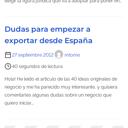
elegir la figura jurídica que va a adoptar para poner en…
d
e
l
Dudas para empezar a
e
exportar desde España
c
t
T
27 septiembre 2012
mtome
u
i
r
40 segundos de lectura
e
a
m
Hola! He leído el articulo de las 40 ideas originales de
d
p
negocio y me ha parecido muy interesante, y quisiera
e
o
comentarles algunas dudas sobre un negocio que
l
d
quiero iniciar.…
a
e
e
l
n
e
t