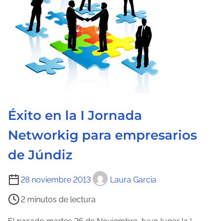
a
d
e
l
a
e
n
t
Éxito en la I Jornada
r
a
Networkig para empresarios
d
de Júndiz
a
T
28 noviembre 2013
Laura Garcia
i
2 minutos de lectura
e
m