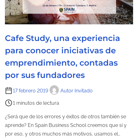
Cafe Study, una experiencia
para conocer iniciativas de
emprendimiento, contadas
por sus fundadores
T
17 febrero 2019
Autor Invitado
i
1 minutos de lectura
e
m
¿Será que de los errores y éxitos de otros también se
p
aprende? En Spain Business School creemos que sí y
o
por eso, y otros muchos más motivos, usamos el…