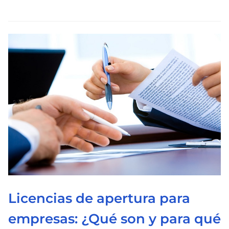
d
e
l
e
c
t
u
r
a
d
e
l
a
e
Licencias de apertura para
n
empresas: ¿Qué son y para qué
t