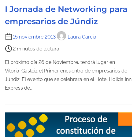
t
I Jornada de Networking para
r
a
empresarios de Júndiz
d
a
T
15 noviembre 2013
Laura Garcia
i
2 minutos de lectura
e
m
El próximo día 26 de Noviembre, tendrá lugar en
p
Vitoria-Gasteiz el Primer encuentro de empresarios de
o
Júndiz. El evento que se celebrará en el Hotel Holida Inn
d
Express de…
e
l
e
c
t