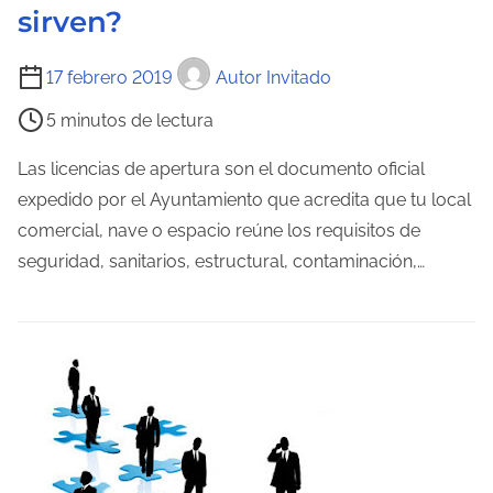
r
sirven?
a
T
d
17 febrero 2019
Autor Invitado
i
a
5 minutos de lectura
e
m
Las licencias de apertura son el documento oficial
p
expedido por el Ayuntamiento que acredita que tu local
o
comercial, nave o espacio reúne los requisitos de
d
seguridad, sanitarios, estructural, contaminación,…
e
l
e
c
t
u
r