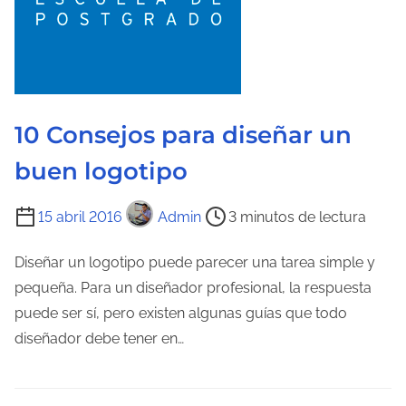
a
d
e
l
a
10 Consejos para diseñar un
e
buen logotipo
n
t
T
15 abril 2016
Admin
3 minutos de lectura
r
i
a
e
Diseñar un logotipo puede parecer una tarea simple y
d
m
pequeña. Para un diseñador profesional, la respuesta
a
p
puede ser sí, pero existen algunas guías que todo
o
diseñador debe tener en…
d
e