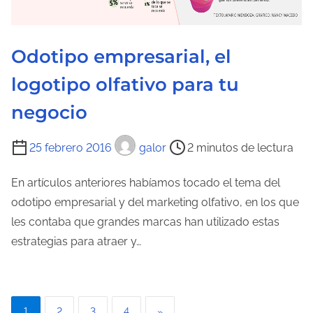
d
a
Odotipo empresarial, el
logotipo olfativo para tu
negocio
T
25 febrero 2016
galor
2 minutos de lectura
i
e
En artículos anteriores habíamos tocado el tema del
m
odotipo empresarial y del marketing olfativo, en los que
p
les contaba que grandes marcas han utilizado estas
o
estrategias para atraer y…
d
e
l
P
1
2
3
4
»