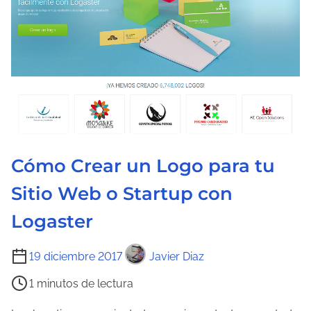
u
r
a
d
e
l
a
e
Cómo Crear un Logo para tu
n
t
Sitio Web o Startup con
r
Logaster
a
d
T
19 diciembre 2017
Javier Diaz
a
i
1 minutos de lectura
e
m