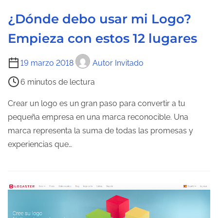
a
¿Dónde debo usar mi Logo?
e
n
Empieza con estos 12 lugares
t
r
T
19 marzo 2018
Autor Invitado
a
i
6 minutos de lectura
d
e
a
m
Crear un logo es un gran paso para convertir a tu
p
pequeña empresa en una marca reconocible. Una
o
marca representa la suma de todas las promesas y
d
experiencias que…
e
l
e
c
t