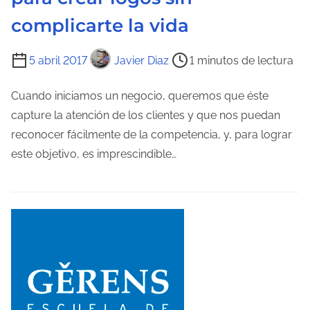
n
complicarte la vida
t
T
r
5 abril 2017
Javier Diaz
1 minutos de lectura
i
a
e
Cuando iniciamos un negocio, queremos que éste
d
m
capture la atención de los clientes y que nos puedan
a
p
reconocer fácilmente de la competencia, y, para lograr
o
este objetivo, es imprescindible…
d
e
l
e
c
t
u
r