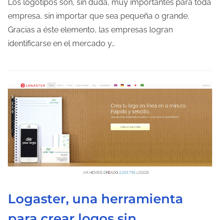
Los logotipos son, sin duda, muy importantes para toda
p
empresa, sin importar que sea pequeña o grande.
o
Gracias a éste elemento, las empresas logran
d
identificarse en el mercado y…
e
l
e
c
t
u
r
a
d
e
l
Logaster, una herramienta
a
para crear logos sin
e