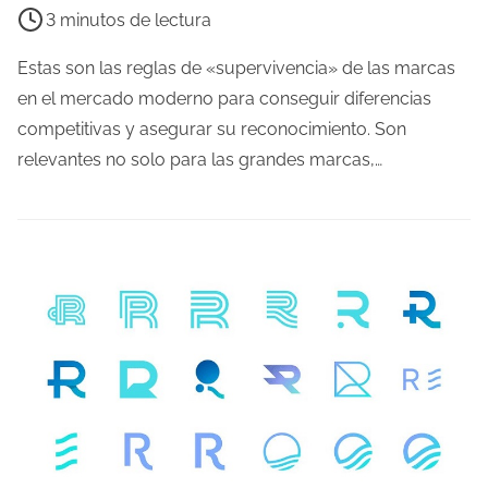
i
3 minutos de lectura
e
m
Estas son las reglas de «supervivencia» de las marcas
p
en el mercado moderno para conseguir diferencias
o
competitivas y asegurar su reconocimiento. Son
d
relevantes no solo para las grandes marcas,…
e
l
e
c
t
u
r
a
d
e