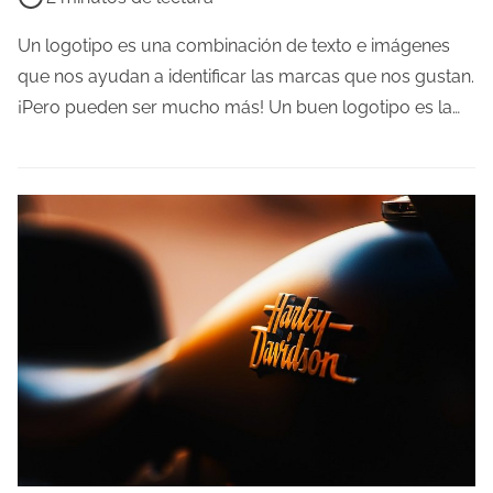
a
e
d
m
Un logotipo es una combinación de texto e imágenes
a
p
que nos ayudan a identificar las marcas que nos gustan.
o
¡Pero pueden ser mucho más! Un buen logotipo es la…
d
e
l
e
c
t
u
r
a
d
e
l