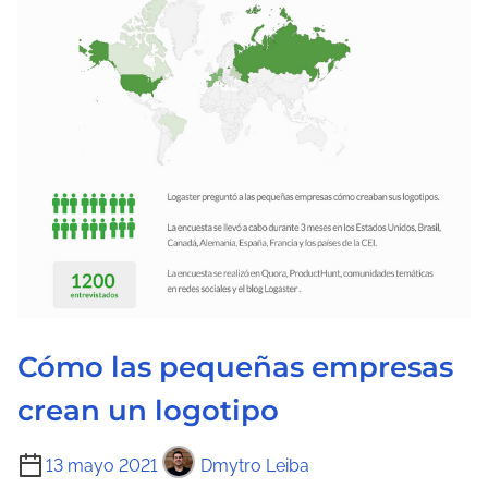
t
u
r
a
d
e
l
a
e
n
t
r
Cómo las pequeñas empresas
a
crean un logotipo
d
a
T
13 mayo 2021
Dmytro Leiba