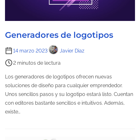
Generadores de logotipos
T
14 marzo 2023
Javier Diaz
i
2 minutos de lectura
e
m
Los generadores de logotipos ofrecen nuevas
p
soluciones de diseño para cualquier emprendedor.
o
Unos sencillos pasos y su logotipo estará listo. Cuentan
d
con editores bastante sencillos e intuitivos. Además,
e
existe…
l
e
c