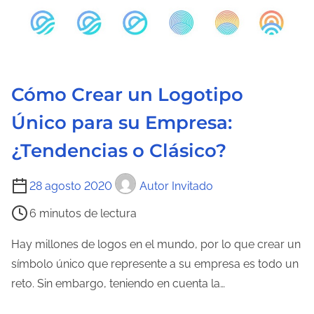
l
a
e
n
t
Cómo Crear un Logotipo
r
Único para su Empresa:
a
d
¿Tendencias o Clásico?
a
T
28 agosto 2020
Autor Invitado
i
6 minutos de lectura
e
m
Hay millones de logos en el mundo, por lo que crear un
p
símbolo único que represente a su empresa es todo un
o
reto. Sin embargo, teniendo en cuenta la…
d