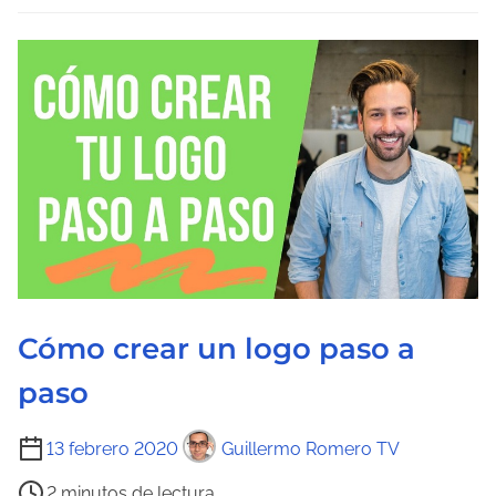
e
l
e
c
t
u
r
a
d
e
l
Cómo crear un logo paso a
a
e
paso
n
t
T
13 febrero 2020
Guillermo Romero TV
r
i
2 minutos de lectura