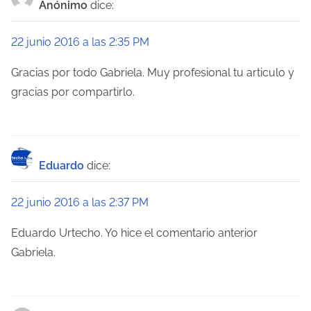
a
Anónimo
dice:
c
22 junio 2016 a las 2:35 PM
i
Gracias por todo Gabriela. Muy profesional tu articulo y
ó
gracias por compartirlo.
n
d
Eduardo
dice:
e
e
22 junio 2016 a las 2:37 PM
n
Eduardo Urtecho. Yo hice el comentario anterior
Gabriela.
t
r