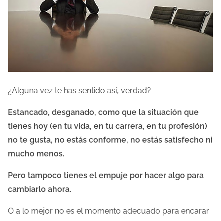
l
a
e
n
t
r
¿Alguna vez te has sentido así, verdad?
a
d
Estancado, desganado, como que la situación que
a
tienes hoy (en tu vida, en tu carrera, en tu profesión)
no te gusta, no estás conforme, no estás satisfecho ni
mucho menos.
Pero tampoco tienes el empuje por hacer algo para
cambiarlo ahora.
O a lo mejor no es el momento adecuado para encarar