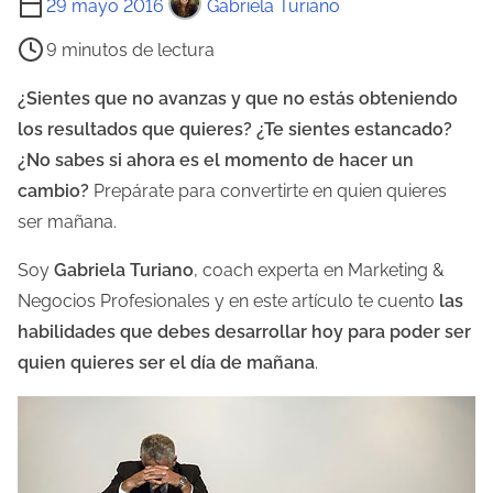
29 mayo 2016
Gabriela Turiano
i
9 minutos de lectura
e
m
¿Sientes que no avanzas y que no estás obteniendo
p
los resultados que quieres? ¿Te sientes estancado?
o
¿No sabes si ahora es el momento de hacer un
d
cambio?
Prepárate para convertirte en quien quieres
e
ser mañana.
l
Soy
Gabriela Turiano
, coach experta en Marketing &
e
Negocios Profesionales y en este artículo te cuento
las
c
habilidades que debes desarrollar hoy para poder ser
t
quien quieres ser el día de mañana
.
u
r
a
d
e